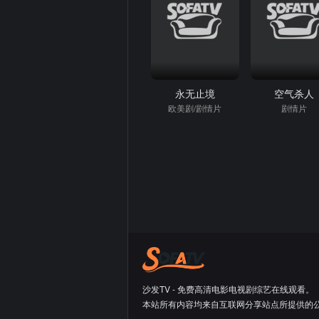
永无止境
空气杀人
欧美剧/剧情片
剧情片
沙发TV - 免费高清电影电视剧综艺在线观看。
本站所有内容均来自互联网分享站点所提供的