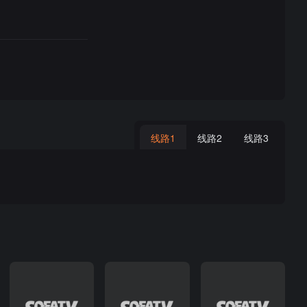
线路1
线路2
线路3