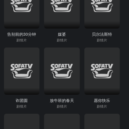
告别前的30分钟
媒婆
贝尔法斯特
剧情片
剧情片
剧情片
诈团圆
放牛班的春天
愿你快乐
剧情片
剧情片
剧情片