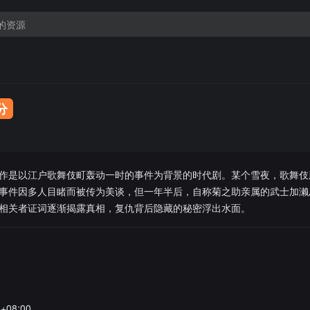
8分
作是以江户歌舞伎町轰动一时的事件为背景的时代剧。某个雪夜，歌舞伎
事件因多人目睹而被传为美谈，但一年半后，自称菊之助亲属的武士加濑
相关者证词逐渐揭露真相，复仇背后隐藏的秘密浮出水面。
6+08:00