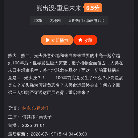
熊出没·重启未来
6.5分
2025
内地剧
近期热门
/
动画电影片
立即播放
收藏
熊大、熊二、光头强意外地和来自未来世界的小亮一起穿越
到100年后：世界发生巨大灾变，孢子植物全面侵占，人类在
末日中艰难求生，整个地球危在旦夕！而这一切的罪魁祸首
竟是......光头强？！ 100年前究竟发生了什么？小亮是敌
是友？光头强为何背负恶名？人类命运最终会走向何方？熊
强三人组能否穿透这层层迷雾，重启未来？
导演：
林永长/瞿才佳
主演：
何其炜
/
吴玥子
首播：
2025-01-01
最后更新：
2026-07-19T15:44:34+08:00