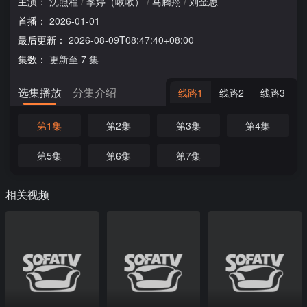
主演：
沈照程
/
李婷（啾啾）
/
马腾翔
/
刘金思
首播：
2026-01-01
最后更新：
2026-08-09T08:47:40+08:00
集数：
更新至 7 集
选集播放
分集介绍
线路1
线路2
线路3
第1集
第2集
第3集
第4集
第5集
第6集
第7集
相关视频