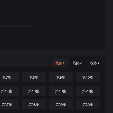
线路1
线路2
线路3
第7集
第8集
第9集
第10集
第17集
第18集
第19集
第20集
第27集
第28集
第29集
第30集