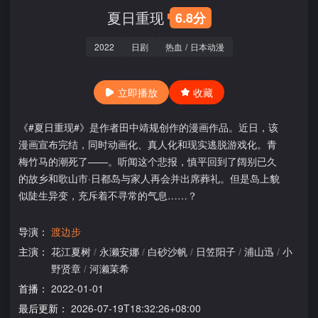
夏日重现
6.8分
2022
日剧
热血
/
日本动漫
立即播放
收藏
《#夏日重现#》是作者田中靖规创作的漫画作品。近日，该
漫画宣布完结，同时动画化、真人化和现实逃脱游戏化。青
梅竹马的潮死了——。听闻这个悲报，慎平回到了阔别已久
的故乡和歌山市·日都岛与家人再会并出席葬礼。但是岛上貌
似陡生异变，充斥着不寻常的气息……？
导演：
渡边步
主演：
花江夏树
/
永濑安娜
/
白砂沙帆
/
日笠阳子
/
浦山迅
/
小
野贤章
/
河濑茉希
首播：
2022-01-01
最后更新：
2026-07-19T18:32:26+08:00