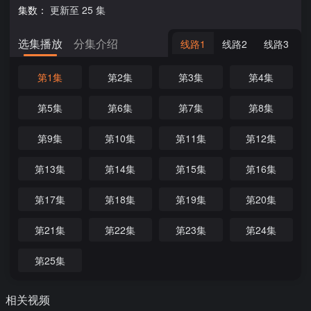
集数：
更新至 25 集
选集播放
分集介绍
线路1
线路2
线路3
第1集
第2集
第3集
第4集
第5集
第6集
第7集
第8集
第9集
第10集
第11集
第12集
第13集
第14集
第15集
第16集
第17集
第18集
第19集
第20集
第21集
第22集
第23集
第24集
第25集
相关视频