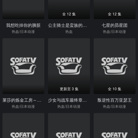
全 12 集
全 12 集
我想吃掉你的胰脏
公主骑士是蛮族的新娘
七星的昴星团
热血/日本动漫
热血
热血/日本动漫
更新至 3 集
全 10 集
莱莎的炼金工房～常暗女王与秘密藏身处
少女与战车最终章第3话
叛逆性百万亚瑟王
热血/日本动漫
热血/日本动漫
热血/日本动漫