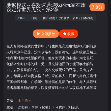
地狱模式～喜欢速通游戏的玩家在废
7.0分
设定异世界无双～第2季
2026
日剧
国产动漫
/
七月新番
/
热血
/
日本动漫
立即播放
收藏
在无名网络游戏的世界中，转生到最高难度地狱模式的前废
人玩家少年亚莲。没有攻略本，没有论坛。连练级都是赌上
性命面对如此绝望的环境，他身为玩家的本能却为之雀跃。
凭借转生时获得的独一无二且充满谜团的才能召唤士的能
力，以及前世的知识，一次次突破死线的亚莲，虽出身农
奴，却得以成为贵族格兰威尔家的客人。而新的舞台拉塔什
王国学园都市。在学园中等待着的是新的伙伴、与人类最强
勇者赫米奥斯的相遇，以及梦寐以求的组队攻略地下城等等
导演：
玉川真人
主演：
沈照程
/
李婷（啾啾）
/
马腾翔
/
刘金思