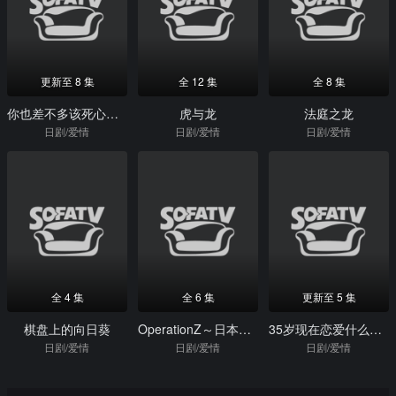
更新至 8 集
全 12 集
全 8 集
你也差不多该死心了！
虎与龙
法庭之龙
日剧/爱情
日剧/爱情
日剧/爱情
全 4 集
全 6 集
更新至 5 集
棋盘上的向日葵
OperationZ～日本毁灭，无需等待～
35岁现在恋爱什么的也太不现实了
日剧/爱情
日剧/爱情
日剧/爱情