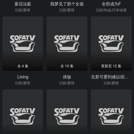
童话法庭
我梦见了那个女孩
全部成为F
日剧/爱情
日剧/爱情
日剧/热血/日本动漫
全 4 集
全 10 集
更新至 12 集
Living
侠饭
北君可爱到难以招架，只好三人共享了。
日剧/爱情
日剧/爱情
日剧/爱情