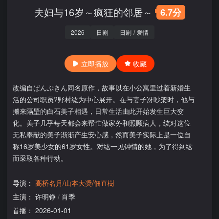
夫妇与16岁～疯狂的邻居～
6.7分
2026
日剧
日剧
/
爱情
立即播放
收藏
改编自ぱんぷきん同名原作，故事以在小公寓里过着新婚生
活的公司职员?野村纮为中心展开。在与妻子冴吵架时，他与
搬来隔壁的白石美子相遇，日常生活由此开始发生巨大变
化。美子几乎每天都会来帮忙做家务和照顾病人，纮对这位
无私奉献的美子渐渐产生安心感，然而美子实际上是一位自
称16岁美少女的61岁女性。对纮一见钟情的她，为了得到纮
而采取各种行动。
导演：
高桥名月/山本大奨/佃直樹
主演：
许明铮
/
肖季
首播：
2026-01-01