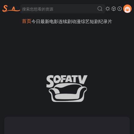
首页
今日最新
电影
连续剧
动漫
综艺
短剧
纪录片