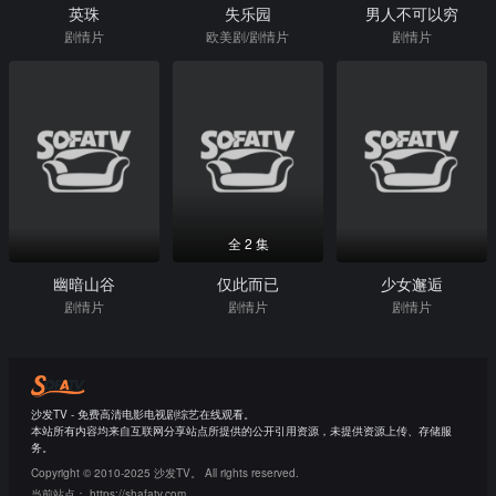
英珠
失乐园
男人不可以穷
剧情片
欧美剧/剧情片
剧情片
全 2 集
幽暗山谷
仅此而已
少女邂逅
剧情片
剧情片
剧情片
沙发TV - 免费高清电影电视剧综艺在线观看。
本站所有内容均来自互联网分享站点所提供的公开引用资源，未提供资源上传、存储服
务。
Copyright © 2010-2025 沙发TV。 All rights reserved.
当前站点：
https://shafatv.com