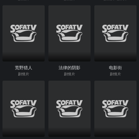
荒野猎人
法律的阴影
电影街
剧情片
剧情片
剧情片