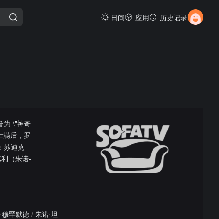
日间
应用
历史记录
为 \"神奇
士满后，罗
森-苏迪克
利（朱诺-
·穆罕默德
/
朱诺·坦