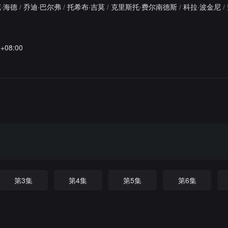
·海德
/
乔迪·巴尔弗
/
托希布·吉莫
/
克里斯托·费尔南德斯
/
科拉·波金尼
/
4+08:00
第3集
第4集
第5集
第6集