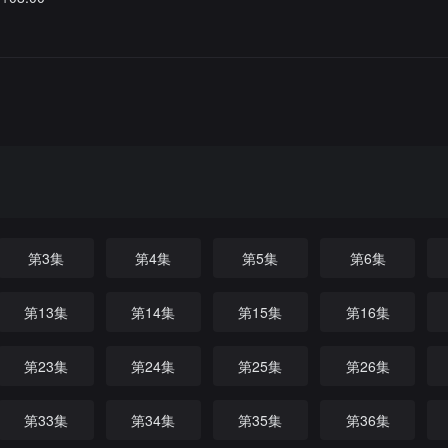
第3集
第4集
第5集
第6集
第13集
第14集
第15集
第16集
第23集
第24集
第25集
第26集
第33集
第34集
第35集
第36集