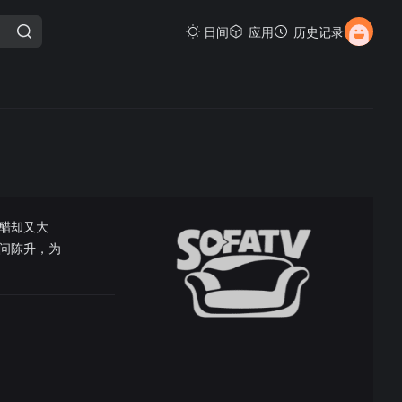
日间
应用
历史记录
醋却又大
问陈升，为