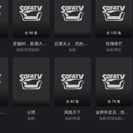
全 66 集
全 100 集
穿越80，家属大院遇真爱
启禀夫人，您的保镖又想争宠
玫瑰锋芒
/奇幻短剧
短剧/言情短剧/逆袭
短剧
短剧/萌宝
全 80 集
全 79 集
青阳逐梦之涅槃重生
云绣
凤隐天下
金牌外卖员，拒绝疏通下水道
短剧
短剧/民国
短剧/言情短剧/逆袭