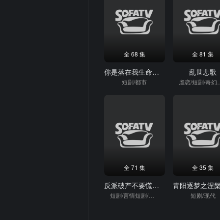
全 68 集
全 81 集
你是落在我生命里的光
乱世悲歌
短剧/都市
虐恋/短剧
全 71 集
全 35 集
反派破产不要慌，作精老婆觉醒了
短剧/言情短剧/逆袭
短剧/现代