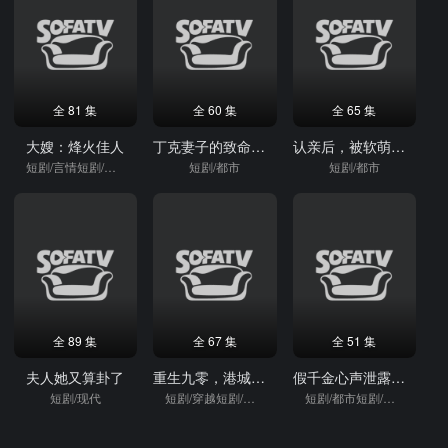
全 81 集
全 60 集
全 65 集
大嫂：烽火佳人
丁克妻子的致命反击
认亲后，被软萌假千金粘上了
短剧/言情短剧/逆袭
短剧/都市
短剧/都市
全 89 集
全 67 集
全 51 集
夫人她又算卦了
重生九零，港城千金带夫起飞
假千金心声泄露后，我篡改翻盘
短剧/现代
短剧/穿越短剧/穿越
短剧/都市短剧/重生