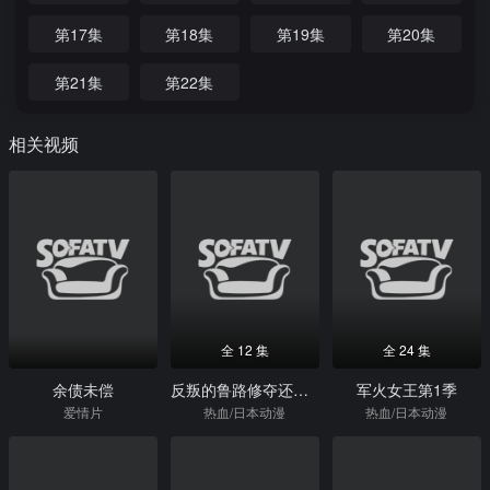
第17集
第18集
第19集
第20集
第21集
第22集
相关视频
全 12 集
全 24 集
余债未偿
反叛的鲁路修夺还的罗赛
军火女王第1季
爱情片
热血/日本动漫
热血/日本动漫