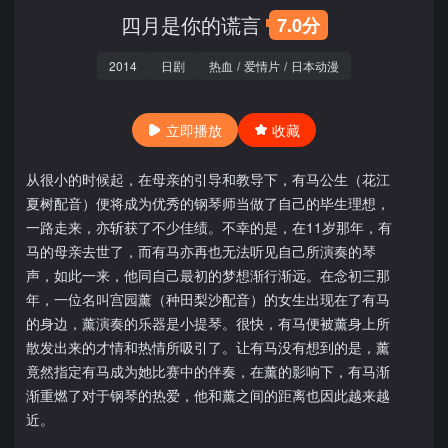
四月是你的谎言
7.0分
2014
日剧
热血
/
爱情片
/
日本动漫
立即播放
收藏
从很小的时候起，在母亲的引导和教导下，有马公生（花江
夏树配音）便将成为优秀的钢琴师当做了自己的毕生理想，
一路走来，亦斩获了不少佳绩。不幸的是，在11岁那年，有
马的母亲去世了，而有马亦再也无法听见自己所演奏的琴
声，如此一来，他同自己最初的梦想渐行渐远。在念初三那
年，一位名叫宫园薰（种田梨沙配音）的女生出现在了有马
的身边，薰演奏的乐器是小提琴。很快，有马便被薰身上所
散发出来的才情和热情所吸引了。让有马没有想到的是，薰
竟然指定有马成为她比赛中的伴奏，在薰的影响下，有马渐
渐重燃了对于钢琴的热爱，他和薰之间的距离也因此越来越
近。