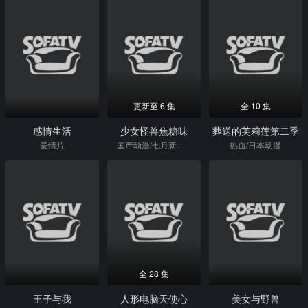
更新至 6 集
全 10 集
感情生活
少女怪兽焦糖味
葬送的芙莉莲第二季
爱情片
国产动漫/七月新番/热血/日本动漫
热血/日本动漫
全 28 集
王子与我
人形电脑天使心
美女与野兽