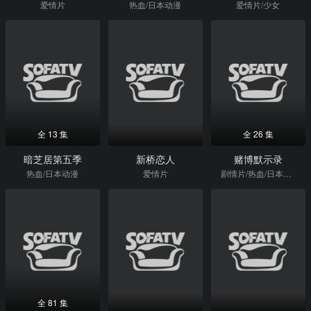
爱情片
热血/日本动漫
爱情片/少女
全 13 集
全 26 集
暗芝居第五季
新桥恋人
赌博默示录
热血/日本动漫
爱情片
剧情片/热血/日本动漫
全 81 集