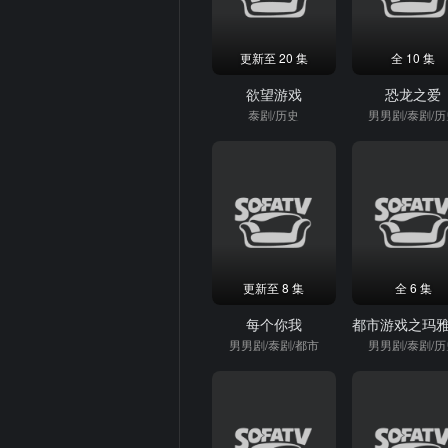
更新至 20 集
全 10 集
欲望游戏
恐龙之爱
泰剧/历史
男男剧/泰剧/
更新至 8 集
全 6 集
每个你我
男男剧/泰剧/都市
男男剧/泰剧/