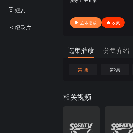
集数：
全 5 集
短剧
立即播放
收藏
纪录片
选集播放
分集介绍
第1集
第2集
相关视频