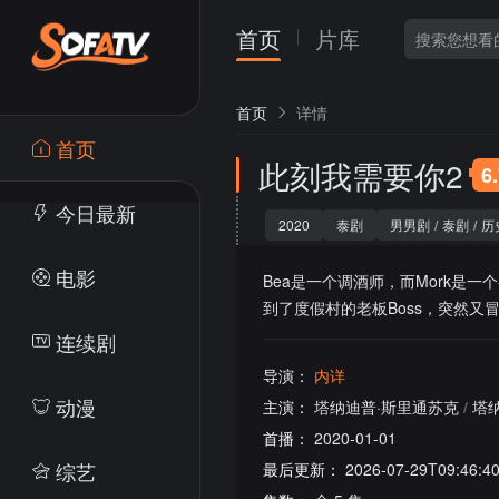
首页
片库
首页
详情
首页
此刻我需要你2
6
今日最新
2020
泰剧
男男剧
/
泰剧
/
历
电影
Bea是一个调酒师，而Mork是
到了度假村的老板Boss，突然又冒
连续剧
导演：
内详
动漫
主演：
塔纳迪普·斯里通苏克
/
塔
首播：
2020-01-01
综艺
最后更新：
2026-07-29T09:46:4