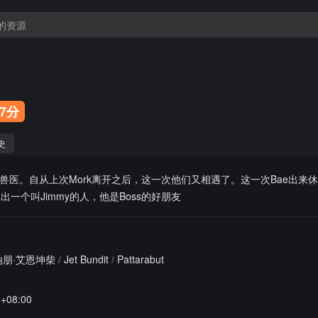
.7分
史
一个兽医。自从上次Mork离开之后，这一次他们又相遇了。这一次Bae出来
出一个叫Jimmy的人，他是Boss的好朋友
纳朋·艾恩坤柴
/
Jet Bundit
/
Pattarabut
0+08:00