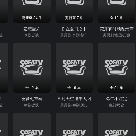
更新至 34 集
更新至 7 集
全 12 集
爱恋配方
你在夏日之中
花开有时颓靡无声
历史
泰剧/历史
男男剧/泰剧/都市
男男剧/泰剧/历史
全 12 集
全 19 集
全 54 集
都市游戏之玛雅爱情
密爱七重奏
直到天空迎来太阳
命中不注定
历史
泰剧/历史
男男剧/泰剧/历史
泰剧/历史