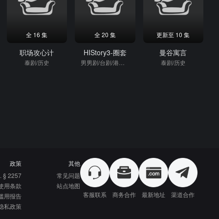
全 16 集
全 20 集
更新至 10 集
职场攻心计
HIStory3-圈套
曼谷寓言
泰剧/历史
男男剧/台剧/港台剧/军旅
泰剧/历史
政策
其他
. § 2257
常见问题
使用条款
站点地图
客服联系
商务合作
最新地址
渠道合作
滥用报告
隐私政策