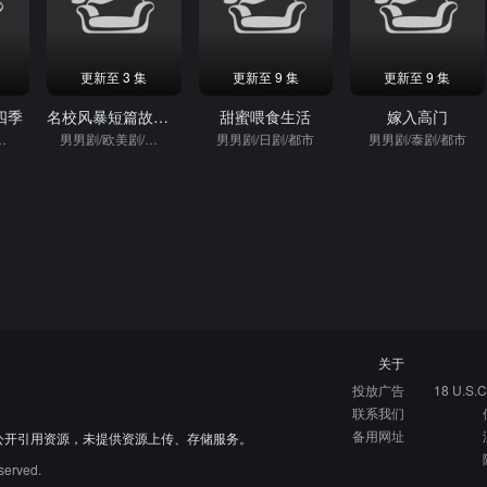
更新至 3 集
更新至 9 集
更新至 9 集
四季
名校风暴短篇故事：萨缪尔与奥马尔
甜蜜喂食生活
嫁入高门
美剧/偶像
男男剧/欧美剧/偶像
男男剧/日剧/都市
男男剧/泰剧/都市
关于
投放广告
18 U.S.C
联系我们
备用网址
公开引用资源，未提供资源上传、存储服务。
served.