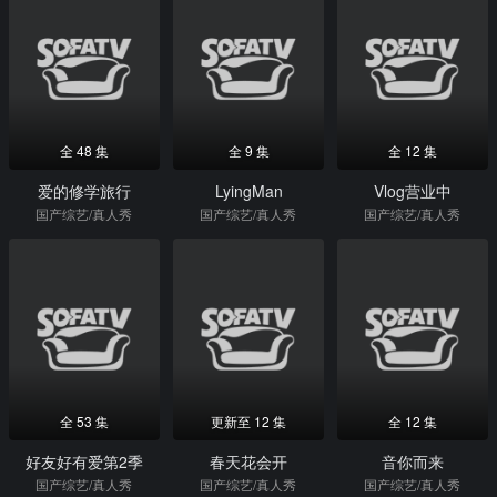
全 48 集
全 9 集
全 12 集
爱的修学旅行
LyingMan
Vlog营业中
国产综艺/真人秀
国产综艺/真人秀
国产综艺/真人秀
全 53 集
更新至 12 集
全 12 集
好友好有爱第2季
春天花会开
音你而来
国产综艺/真人秀
国产综艺/真人秀
国产综艺/真人秀