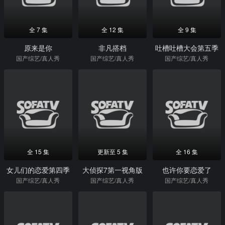
全 7 集
全 12 集
全 9 集
原来是你
非凡搭档
吐槽吐槽大会第五季
国产综艺/真人秀
国产综艺/真人秀
国产综艺/真人秀
全 15 集
更新至 5 集
全 16 集
女儿们的恋爱第四季
大侦探7第一视角版
也许你要恋爱了
国产综艺/真人秀
国产综艺/真人秀
国产综艺/真人秀