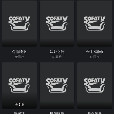
冬雪暖阳
法外之徒
金手指(国)
犯罪片
犯罪片
犯罪片
全 2 集
选老顶
绑架疑云
反贪风暴