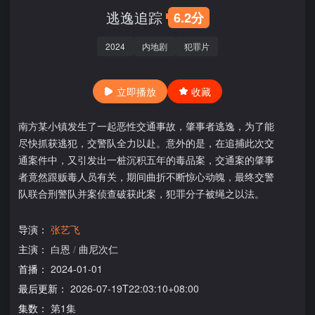
逃逸追踪
6.2分
2024
内地剧
犯罪片
立即播放
收藏
南方某小镇发生了一起恶性交通事故，肇事者逃逸，为了能
尽快抓获逃犯，交警队全力以赴。意外的是，在追捕此次交
通案件中，又引发出一桩沉积五年的毒品案，交通案的肇事
者竟然跟贩毒人员有关，期间曲折不断惊心动魄，最终交警
队联合刑警队并案侦查破获此案，犯罪分子被绳之以法。
导演：
张艺飞
主演：
白恩
/
曲尼次仁
首播：
2024-01-01
最后更新：
2026-07-19T22:03:10+08:00
集数：
第1集