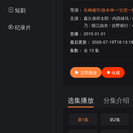
短剧
导演：
长崎健司/政木伸一/古贺一
主演：
森久保祥太郎
/
内田雄马
/
乃
/
堀江由衣
/
吉野裕行
/
纪录片
首播：
2015-01-01
最后更新：
2026-07-19T18:13:1
集数：
全 13 集
立即播放
收藏
选集播放
分集介绍
第1集
第2集