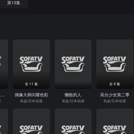
第13集
全 11 集
全 9 集
甜美旋律奥罗拉之梦
偶像大师闪耀色彩
懒散的人
高分少女第二季
漫
热血/日本动漫
热血/日本动漫
热血/日本动漫