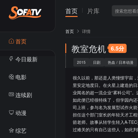
首页
片库
首页
详情
首页
教室危机
6.5分
今日最新
2015
日剧
热血
/
日本动漫
电影
很久以前，那还是人类憧憬宇宙，
里安定地度日。在火星上建造的日本
业闻名的超一流企业“雾科公司”
连续剧
如此便已经很特殊了，但学园内还
司上班，参与名为发展型试作火箭开
动漫
担任这个部门室长的年轻天才工程
箭老师。故事从转学生转入A-TE
综艺
过难关的只有自己这些人，如此判