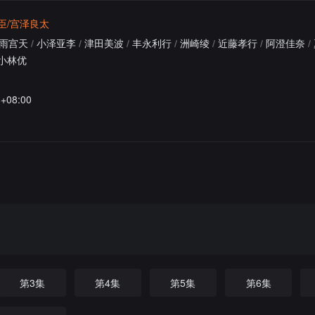
臣/宫泽良太
雨宫天
/
小泽亚李
/
津田美波
/
丰永利行
/
洲崎绫
/
近藤孝行
/
阿澄佳奈
/
小林优
8+08:00
第3集
第4集
第5集
第6集