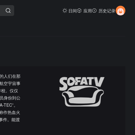
日间
应用
历史记录
的人们在那
以航空宇宙事
学校。仅仅
员身份到公
TEC”。
称作热血火
的事件。能渡