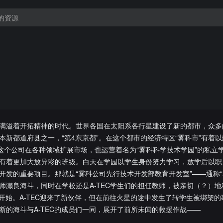
满溢着开拓精神的时代。世界各国在太阳系各行星建设了新的都市，众多
新都道府县之一，“第4东京都”。在这个都市的经济特区“雾科市”有着
。这个公司在各种领域扩展市场，也运营着名为“雾科科学技术学园”的私立
有着更加大放异彩的班级。白天在学园以学生身份努力学习，放学后以职
发的重要项目。那就是“雾科公司先行技术开发部教育开发室”——通称“A-
师濑良海斗，同时在学校还是A-TEC学生们的担任教师，被亲切（？）地
C开始。A-TEC迎来了新伙伴，但在前往火星的途中发生了转学生被绑架
断的海斗与A-TEC的成员们一同，展开了前所未闻的救援作战——