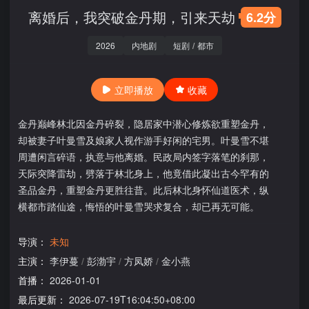
离婚后，我突破金丹期，引来天劫
6.2分
2026
内地剧
短剧
/
都市
立即播放
收藏
金丹巅峰林北因金丹碎裂，隐居家中潜心修炼欲重塑金丹，
却被妻子叶曼雪及娘家人视作游手好闲的宅男。叶曼雪不堪
周遭闲言碎语，执意与他离婚。民政局内签字落笔的刹那，
天际突降雷劫，劈落于林北身上，他竟借此凝出古今罕有的
圣品金丹，重塑金丹更胜往昔。此后林北身怀仙道医术，纵
横都市踏仙途，悔悟的叶曼雪哭求复合，却已再无可能。
导演：
未知
主演：
李伊蔓
/
彭渤宇
/
方凤娇
/
金小燕
首播：
2026-01-01
最后更新：
2026-07-19T16:04:50+08:00