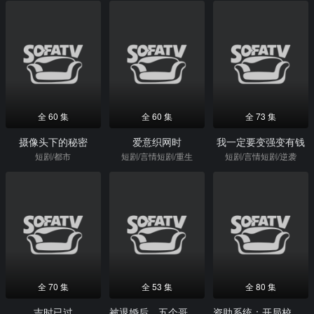
全 60 集
全 60 集
全 73 集
摄像头下的秘密
爱意织网时
我一定要变强变有钱
短剧/都市
短剧/言情短剧/重生
短剧/言情短剧/逆袭
全 70 集
全 53 集
全 80 集
吉时已过
被退婚后，五个哥哥不干了
资助系统：开局校花为我庆生