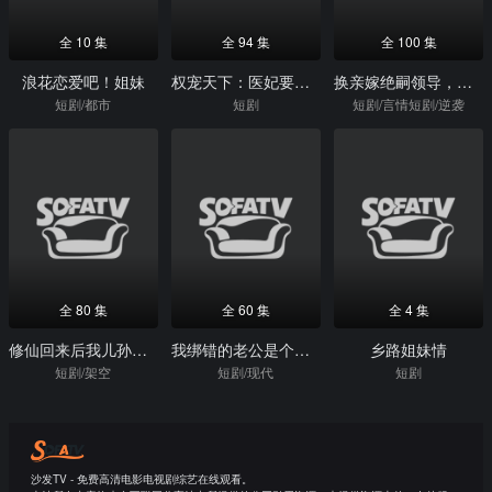
全 10 集
全 94 集
全 100 集
浪花恋爱吧！姐妹
权宠天下：医妃要休夫
换亲嫁绝嗣领导，打跑反派小人
短剧/都市
短剧
短剧/言情短剧/逆袭
全 80 集
全 60 集
全 4 集
修仙回来后我儿孙满堂了第二部
我绑错的老公是个冒牌货
乡路姐妹情
短剧/架空
短剧/现代
短剧
沙发TV - 免费高清电影电视剧综艺在线观看。