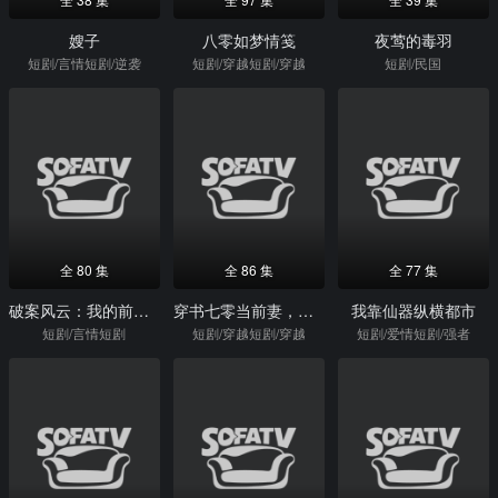
嫂子
八零如梦情笺
夜莺的毒羽
短剧/言情短剧/逆袭
短剧/穿越短剧/穿越
短剧/民国
全 80 集
全 86 集
全 77 集
破案风云：我的前妻是首席调查官
穿书七零当前妻，我成他心尖宠
我靠仙器纵横都市
短剧/言情短剧
短剧/穿越短剧/穿越
短剧/爱情短剧/强者