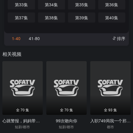
第33集
第34集
第35集
第36集
第37集
第38集
第39集
第40集
1-40
41-80
排序
相关视频
全 70 集
全 70 集
全 93 集
心跳警报，妈妈带我掀翻订婚
99次吻向你
入职749局我一个邪修考编怎么了
短剧/都市
短剧/都市
都市