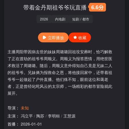
带着金丹期祖爷爷玩直播
6.6分
2026
内地剧
短剧
/
都市
立即播放
收藏
主播周阳带因病去世的妹妹周璐璐回祖坟安葬时，恰巧解救
了正在渡劫的祖爷爷周顺义。周顺义为报答恩情，用绝世医
术救活了周璐璐。随后，周顺义意外得知自己竟是兄妹二人
的祖爷爷。兄妹俩为报救命之恩，将他接回家中，还带着祖
爷爷一起做起了户外直播。他们殊不知，眼前这位和蔼老
者，正是曾经叱咤风云的太宗师，一场精彩的都市冒险就此
展开。
导演：
未知
主演：
冯立平
/
陶苏
/
李明桓
/
王慧源
首播：
2026-01-01