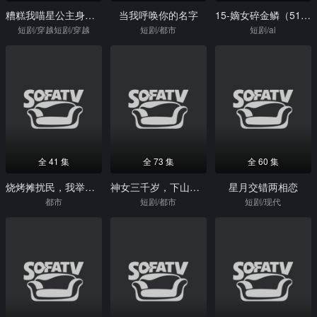
糟糕我喵星公主身份藏不住了
当我呼唤你的名字
15-嫡女碎金鳞（51集）Ai短剧
短剧/穿越短剧/穿越
短剧/都市
短剧/ai
全 41 集
全 73 集
全 60 集
烧烤摊扰民，我举杯揭穿骗局
神女三千岁，下山后带飞家族
星月交错两相恋
都市
短剧/都市
短剧/现代