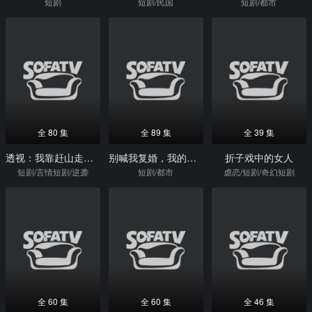
短剧
短剧/民国
短剧/都市
全 80 集
全 89 集
全 39 集
透视：我靠赶山走上人生巅峰
别喊我复婚，我的醋精老公超难哄
折子戏中的女人
短剧/言情短剧/逆袭
短剧/都市
虐恋/短剧/奇幻短剧
全 60 集
全 60 集
全 46 集