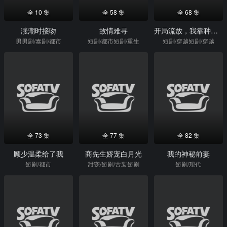
全 10 集
全 58 集
全 68 集
涨潮时接吻
故情难寻
开局流放，我靠种田打脸全京城
男男剧/泰剧/都市
短剧/都市短剧/重生
短剧/穿越短剧/穿越
全 73 集
全 77 集
全 82 集
顾少温柔给了我
商先生娇宠白月光
我的神秘前妻
短剧/都市
甜宠/短剧/古装短剧
短剧/现代