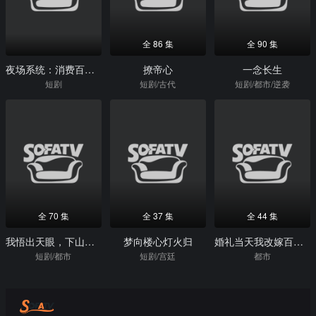
全 86 集
全 90 集
夜场系统：消费百倍返炸了
撩帝心
一念长生
短剧
短剧/古代
短剧/都市/逆袭
全 70 集
全 37 集
全 44 集
我悟出天眼，下山就无敌
梦向楼心灯火归
婚礼当天我改嫁百万摄影师
短剧/都市
短剧/宫廷
都市