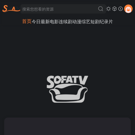
首页
今日最新
电影
连续剧
动漫
综艺
短剧
纪录片