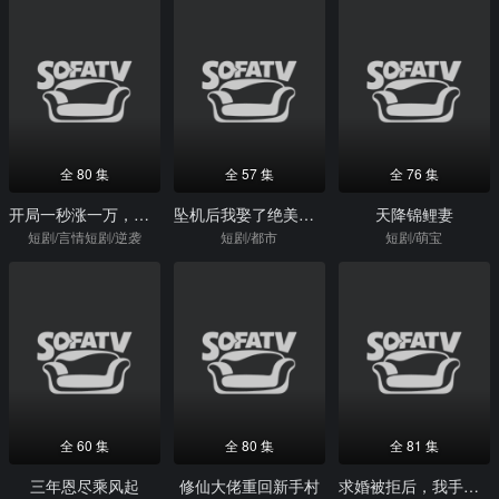
全 80 集
全 57 集
全 76 集
开局一秒涨一万，美女校花太主动
坠机后我娶了绝美厨娘
天降锦鲤妻
短剧/言情短剧/逆袭
短剧/都市
短剧/萌宝
全 60 集
全 80 集
全 81 集
三年恩尽乘风起
修仙大佬重回新手村
求婚被拒后，我手握系统娶真爱