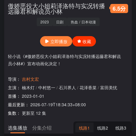
傲娇恶役大小姐莉泽洛特与实况转播
6.5分
远藤君和解说员小林
2023
日剧
热血
/
日本动漫
立即播放
收藏
轻小说《#傲娇恶役大小姐莉泽洛特与实况转播远藤君和解说
员小林#》宣布动画化决定！
导演：
吉村文宏
主演：
楠木灯
/
中村悠一
/
石川界人
/
花泽香菜
/
富田美忧
首播：
2023-01-01
最后更新：
2026-07-19T18:34:33+08:00
集数：
更新至 12 集
选集播放
分集介绍
线路1
线路2
线路3