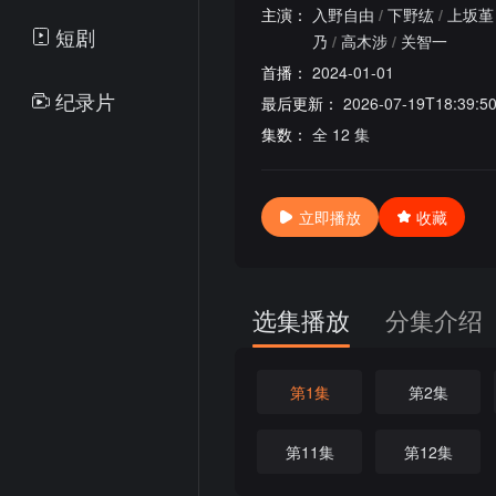
主演：
入野自由
/
下野纮
/
上坂堇
短剧
乃
/
高木涉
/
关智一
首播：
2024-01-01
纪录片
最后更新：
2026-07-19T18:39:5
集数：
全 12 集
立即播放
收藏
选集播放
分集介绍
第1集
第2集
第11集
第12集