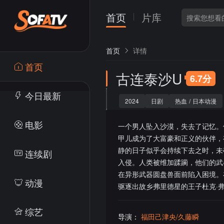
首页
片库
首页
详情
首页
古连泰沙U
6.7分
今日最新
2024
日剧
热血
/
日本动漫
电影
一个男人坠入沙漠，失去了记忆。
甲儿成为了大富豪和正义的伙伴，
静的日子似乎会持续下去之时，未
连续剧
入侵。人类被维加蹂躏，他们的武
在异形武器圆盘兽面前陷入困境。
动漫
驱逐出故乡弗里德星的王子杜克·
综艺
导演：
福田己津央/久藤瞬