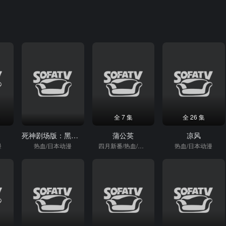
全 7 集
全 26 集
死神剧场版：黑色褪去呼唤君之名
蒲公英
凉风
漫
热血/日本动漫
四月新番/热血/日本动漫
热血/日本动漫