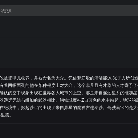
他被兜甲儿收养，并被命名为大介。凭借梦幻般的清洁能源·光子力所创
有着两幅面孔的他在某种程度上对大介，这个非凡且有才华的人才寄予了
确认的空中现象出现在世界各大城市的上空。那是来自遥远星系的维加星
器远远无法与维加的武器相比。钢铁城魔神Z自蓝色的水中站起，地球的
在绝境中，掀起沙尘的出现了来自异星的魔神古连泰沙。驾驶着它的是大
弗里德。