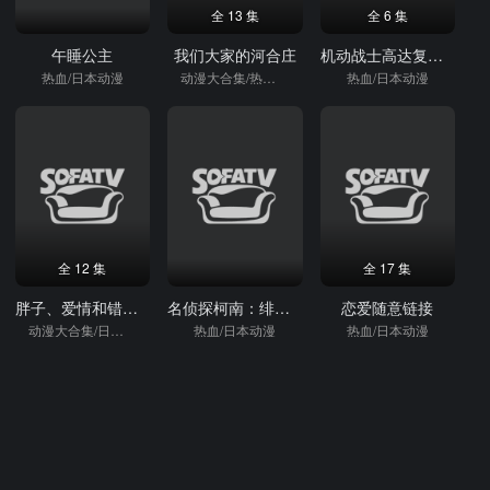
全 13 集
全 6 集
午睡公主
我们大家的河合庄
机动战士高达复仇的镇魂曲
热血/日本动漫
动漫大合集/热血/日本动漫
热血/日本动漫
全 12 集
全 17 集
胖子、爱情和错误！
名侦探柯南：绯色的不在场证明
恋爱随意链接
动漫大合集/日剧/热血/日本动漫
热血/日本动漫
热血/日本动漫