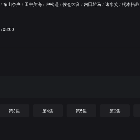
/
东山奈央
/
田中美海
/
户松遥
/
佐仓绫音
/
内田雄马
/
速水奖
/
桐本拓哉
0+08:00
第3集
第4集
第5集
第6集