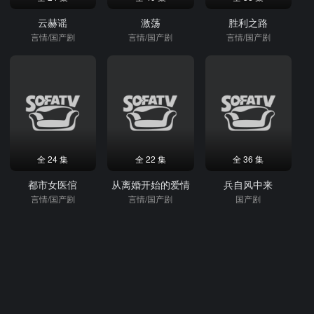
云赫谣
激荡
胜利之路
言情/国产剧
言情/国产剧
言情/国产剧
全 24 集
全 22 集
全 36 集
都市女医倌
从离婚开始的爱情
兵自风中来
言情/国产剧
言情/国产剧
国产剧