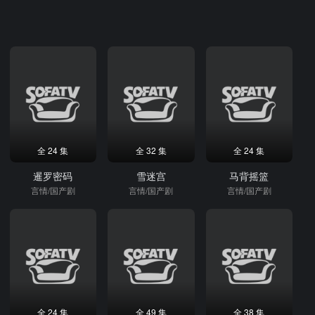
全 24 集
全 32 集
全 24 集
暹罗密码
雪迷宫
马背摇篮
言情/国产剧
言情/国产剧
言情/国产剧
全 24 集
全 49 集
全 38 集