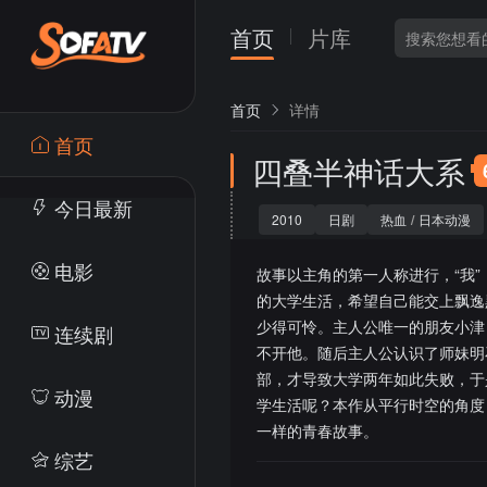
首页
片库
首页
详情
首页
四叠半神话大系
今日最新
2010
日剧
热血
/
日本动漫
电影
故事以主角的第一人称进行，“我
的大学生活，希望自己能交上飘逸
少得可怜。主人公唯一的朋友小津
连续剧
不开他。随后主人公认识了师妹明
部，才导致大学两年如此失败，于
动漫
学生活呢？本作从平行时空的角度
一样的青春故事。
综艺