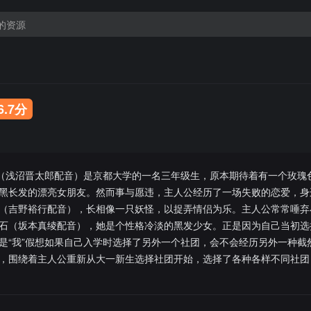
6.7分
”（浅沼晋太郎配音）是京都大学的一名三年级生，原本期待着有一个玫瑰
黑长发的漂亮女朋友。然而事与愿违，主人公经历了一场失败的恋爱，身
（吉野裕行配音），长相像一只妖怪，以捉弄情侣为乐。主人公常常唾弃
石（坂本真绫配音），她是个性格冷淡的黑发少女。正是因为自己当初选
是“我”假想如果自己入学时选择了另外一个社团，会不会经历另外一种截
，围绕着主人公重新从大一新生选择社团开始，选择了各种各样不同社团