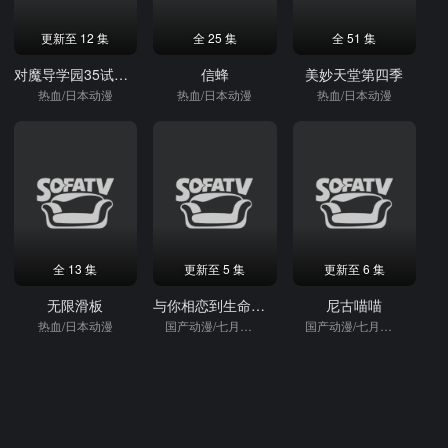
更新至 12 集
全 25 集
全 51 集
对魔导学园35试验小队
信蜂
美妙天堂第四季
热血/日本动漫
热血/日本动漫
热血/日本动漫
全 13 集
更新至 5 集
更新至 6 集
无限滑板
与你相恋到生命尽头
尼古喵喵
热血/日本动漫
国产动漫/七月新番/热血/日本动漫
国产动漫/七月新番/热血/日本动漫