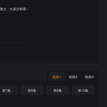
敦士
/
大原沙耶香
/
线路1
线路2
线路3
第7集
第8集
第9集
第10集