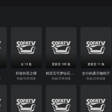
全 13 集
更新至 185 集
更新至 11 集
轩辕剑苍之曜
精灵宝可梦钻石与珍珠（国语）
女仆的露天咖啡厅
漫
热血/日本动漫
热血/日本动漫
热血/日本动漫