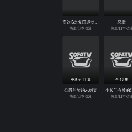
高达G之复国运动剧场版II贝尔利进击
恶童
热血/日本动漫
热血/日本动
更新至 11 集
全 16 集
公爵的契约未婚妻
小长门有希的
热血/日本动漫
热血/日本动