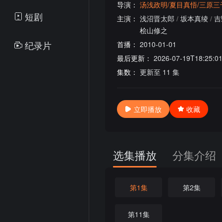
导演：
汤浅政明/夏目真悟/三原三
短剧
主演：
浅沼晋太郎
/
坂本真绫
/
吉
桧山修之
纪录片
首播：
2010-01-01
最后更新：
2026-07-19T18:25:0
集数：
更新至 11 集
立即播放
收藏
选集播放
分集介绍
第1集
第2集
第11集