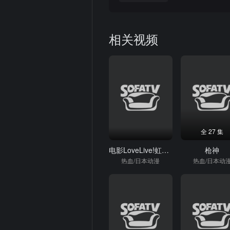
相关视频
全 27 集
电影LoveLive!虹咲学园校园偶像同好会完结篇第2章
枪神
热血/日本动漫
热血/日本动