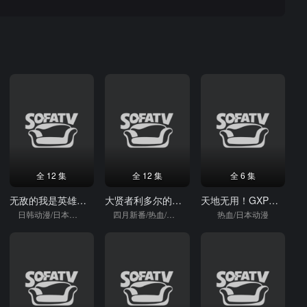
全 12 集
全 12 集
全 6 集
无敌的我是英雄爸爸和精灵妈妈的女儿
大贤者利多尔的时间逆行
天地无用！GXP乐园始动篇
日韩动漫/日本动漫
四月新番/热血/日本动漫
热血/日本动漫