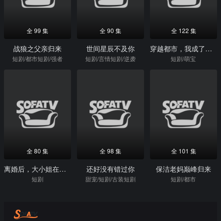
全 99 集
全 90 集
全 122 集
战狼之父亲归来
世间星辰不及你
穿越都市，我成了三岁老祖宗
短剧/都市短剧/强者
短剧/言情短剧/逆袭
短剧/萌宝
全 80 集
全 98 集
全 101 集
离婚后，大小姐在娱乐圈独美
还好没有错过你
保洁老妈巅峰归来
短剧
甜宠/短剧/古装短剧
短剧/都市