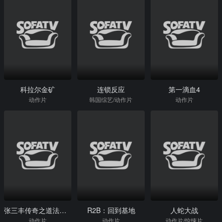
科拉尔金矿
连锁反应
第一滴血4
动作片
韩国综艺/动作片
动作片
张三丰传奇之道法自然
R2B：回到基地
人蛇大战
动作片
动作片
动作片/惊悚片