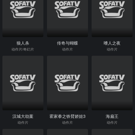
狼人杀
传奇与蝴蝶
嗜人之夜
动作片/奇幻片
动作片
动作片
汉城大劫案
霍家拳之铁臂娇娃3
海扁王
动作片
动作片
动作片