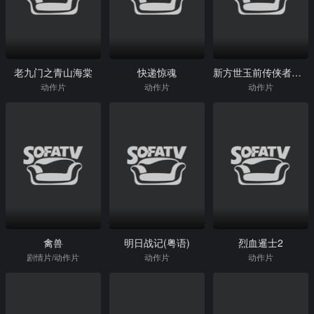
老九门之青山海棠
快递惊魂
新方世玉前传侠者无畏
动作片
动作片
动作片
禽兽
明日战记(粤语)
烈血暹士2
剧情片/动作片
动作片
动作片