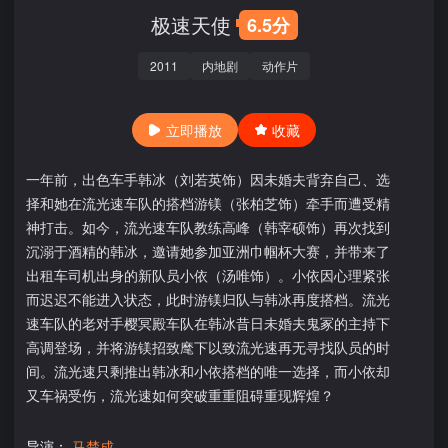
极速天使
6.5分
2011
内地剧
动作片
立即播放
收藏
一年前，出色车手韩冰（刘若英饰）因未婚夫背弃自己、选
择和她在流光速车队的搭档游镁（张柏芝饰）牵手而遭受精
神打击。如今，流光速车队教练高峰（韩宰硕饰）再次找到
沉溺于酒精的韩冰，邀请她参加亚洲巾帼杯大赛，并带来了
出租车司机出身的新队员小依（汤唯饰）。小依因心理紧张
而迟迟不能进入状态，此时游镁归队与韩冰再度搭档。流光
速车队的老对手樱冥殿车队在韩冰昔日未婚夫鬼冢的主持下
高调登场，并将游镁招致麾下以致流光速再无寻找队员的时
间。流光速只剩推出韩冰和小依搭档的唯一选择，而小依却
又车祸受伤，流光速如何突破重重阻碍重现辉煌？
导演：
马楚成