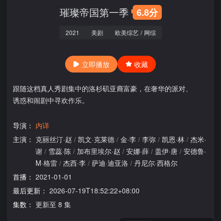
璀璨帝国第一季
6.8分
2021
美剧
欧美综艺
/
网综
立即播放
收藏
跟随这档真人秀剧集中的洛杉矶亚裔富豪，在奢华的派对、
诱惑和闹剧中寻欢作乐。
导演：
内详
主演：
克丽丝汀·赵
/
凯文·克莱德
/
金·李
/
李弥
/
凯恩·林
/
杰米·
谢
/
雪蕊·陈
/
加布里埃尔·赵
/
安娜·薛
/
盖伊·唐
/
安德鲁·
M·格雷
/
杰西·李
/
萨迪·迪亚洛
/
丹尼尔·西格尔
首播：
2021-01-01
最后更新：
2026-07-19T18:52:22+08:00
集数：
更新至 8 集