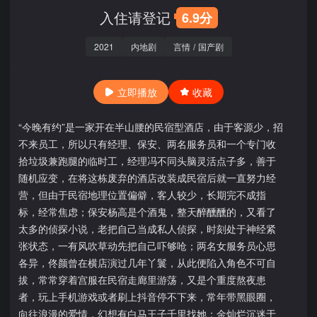
入住请登记
6.9分
2021
内地剧
言情
/
国产剧
立即播放
收藏
“今晚有约”是一家开在半山腰的民宿型酒店，由于客源少，招
不来员工，所以只有经理、保安、两名服务员和一个专门收
拾垃圾兼跑腿的临时工，经理冯不同头脑灵活点子多，善于
随机应变，在将这栋废弃的酒店改装成民宿后就一直努力经
营，但由于民宿地理位置偏僻，客人较少，长期完不成指
标，经常焦虑；保安杨高是个酒鬼，整天醉醺醺的，又看了
太多的侦探小说，老把自己当成私人侦探，时刻处于神经紧
张状态，一有风吹草动先把自己吓够呛；两名女服务员心思
各异，佟颜曾在横店演过几年丫鬟，从此便陷入角色不可自
拔，常常穿着宫服在民宿走廊里游荡，又是个重度熬夜患
者，玩上手机游戏或者刷上抖音停不下来，常年带黑眼圈，
向往浪漫的爱情，幻想有白马王子千里找她；金灿烂沉迷于