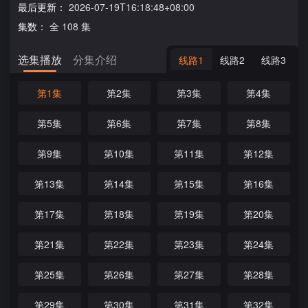
最后更新：
2026-07-19T16:18:48+08:00
集数：
全 108 集
选集播放
分集介绍
线路1
线路2
线路3
第1集
第2集
第3集
第4集
第5集
第6集
第7集
第8集
第9集
第10集
第11集
第12集
第13集
第14集
第15集
第16集
第17集
第18集
第19集
第20集
第21集
第22集
第23集
第24集
第25集
第26集
第27集
第28集
第29集
第30集
第31集
第32集