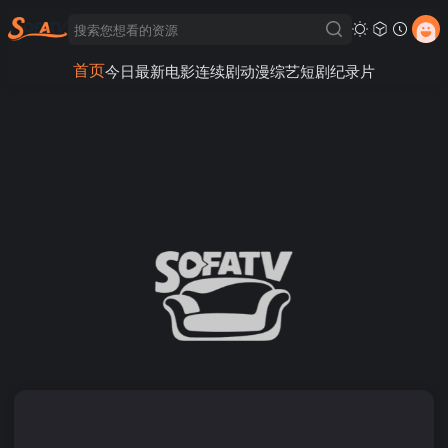
首页
今日最新
电影
连续剧
动漫
综艺
短剧
纪录片