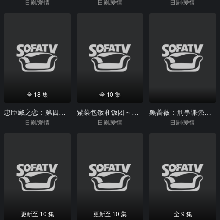
日剧/爱情
日剧/爱情
日剧/爱情
全 18 集
全 10 集
忠臣藏之恋：第四十八个忠臣
紫菜包饭和饭团～相爱的两个人相似又不一样
黑蔷薇：刑事课强行犯系神木恭子
日剧/爱情
日剧/爱情
日剧/爱情
更新至 10 集
更新至 10 集
全 9 集