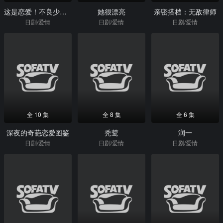
这是恋爱！不良少年与白手杖女孩
她很漂亮
亲密搭档：无敌律师
日剧/爱情
日剧/爱情
日剧/爱情
全 10 集
全 8 集
全 6 集
深夜的奇葩恋爱图鉴
秃鹫
润一
日剧/爱情
日剧/爱情
日剧/爱情