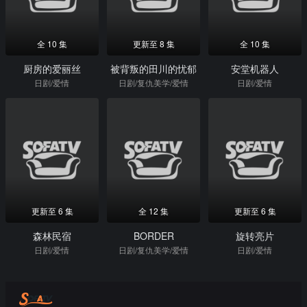
全 10 集
更新至 8 集
全 10 集
厨房的爱丽丝
被背叛的田川的忧郁
安堂机器人
日剧/爱情
日剧/复仇美学/爱情
日剧/爱情
更新至 6 集
全 12 集
更新至 6 集
森林民宿
BORDER
旋转亮片
日剧/爱情
日剧/复仇美学/爱情
日剧/爱情