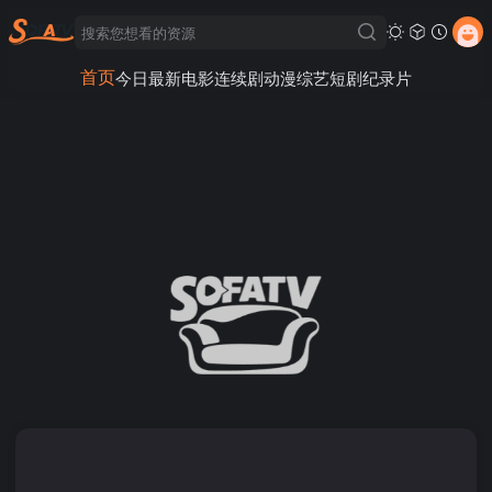
首页
今日最新
电影
连续剧
动漫
综艺
短剧
纪录片