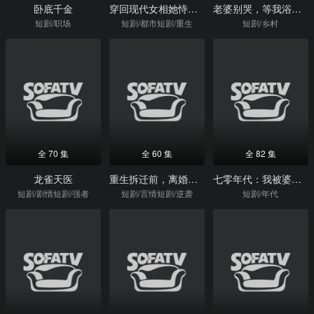
卧底千金
穿回现代女相她恃才而骄
老婆别哭，等我浴血归来
短剧/职场
短剧/都市短剧/重生
短剧/乡村
全 70 集
全 60 集
全 82 集
龙雀天医
重生拆迁前，离婚后陈老太独美
七零年代：我被婆婆宠成宝
短剧/剧情短剧/强者
短剧/言情短剧/逆袭
短剧/年代