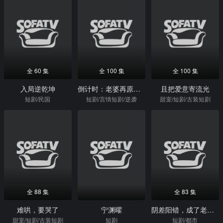
全 60 集
全 100 集
全 100 集
入局逆乾坤
倒计时：老婆再原谅我一次
且把爱意寄流光
短剧/民国
短剧/言情短剧/逆袭
甜宠/短剧/古装短剧
全 88 集
全 83 集
难哄，要哭了
宁渊曜
阴差阳错，成了老板的女仆
甜宠/短剧/古装短剧
短剧
短剧/都市