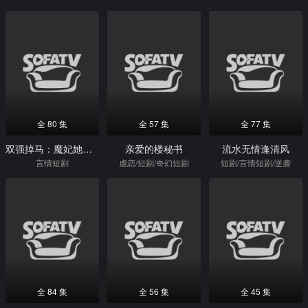
全 80 集
全 57 集
全 77 集
双强掉马：魔妃她又飒又撩
亲爱的楼秘书
流水无情逢清风
言情短剧
虐恋/短剧/奇幻短剧
短剧/言情短剧/逆袭
全 84 集
全 56 集
全 45 集