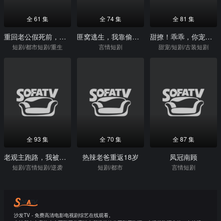
全 61 集
全 74 集
全 81 集
重回老公假死前，我逆风翻盘
匪窝逃生，我靠偷听心声逆袭成王
甜撩！乖乖，你宠宠我
短剧/都市短剧/重生
言情短剧
甜宠/短剧/古装短剧
全 93 集
全 70 集
全 87 集
老观主跑路，我被迫继承道观
热辣老爸重返18岁
凤冠南顾
短剧/言情短剧/逆袭
短剧/都市
言情短剧
沙发TV - 免费高清电影电视剧综艺在线观看。