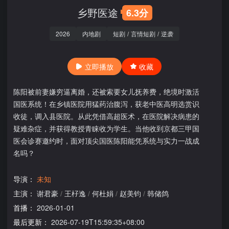
乡野医途
6.3分
2026
内地剧
短剧
/
言情短剧
/
逆袭
立即播放
收藏
陈阳被前妻嫌穷逼离婚，还被索要女儿抚养费，绝境时激活
国医系统！在乡镇医院用猛药治腹泻，获老中医高明选赏识
收徒，调入县医院。从此凭借高超医术，在医院解决病患的
疑难杂症，并获得教授青睐收为学生。当他收到京都三甲国
医会诊赛邀约时，面对顶尖国医陈阳能凭系统与实力一战成
名吗？
导演：
未知
主演：
谢君豪
/
王杍逸
/
何杜娟
/
赵美钧
/
韩储鸽
首播：
2026-01-01
最后更新：
2026-07-19T15:59:35+08:00