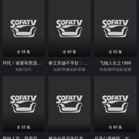
全 58 集
全 80 集
全 92 集
拜托！谁要和黑莲花谈恋爱
拳王穿越不手软：我教姐妹站起来
飞驰人生之1988
短剧/古代
短剧/穿越短剧/穿越
短剧/都市短剧/逆袭
全 33 集
全 80 集
替姐入宫，我易容封贵妃（52集）Ai短剧
被迫分开后失忆老公找上门
反派心声被听，女主拽我改邪归正