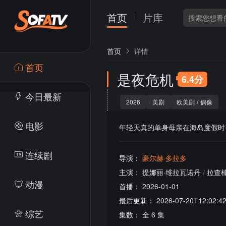
首页
片库
首页
详情
首页
是夜危机
6.4分
今日最新
2026
美剧
欧美剧
/
偶像
电影
年轻天真的单身母亲在海岛度假时
连续剧
导演：
豪尔赫·多拉多
主演：
提娜丽·维拉瓦诺丹
/
拉查楠
动漫
首播：
2026-01-01
最后更新：
2026-07-20T12:02:4
综艺
集数：
全 6 集