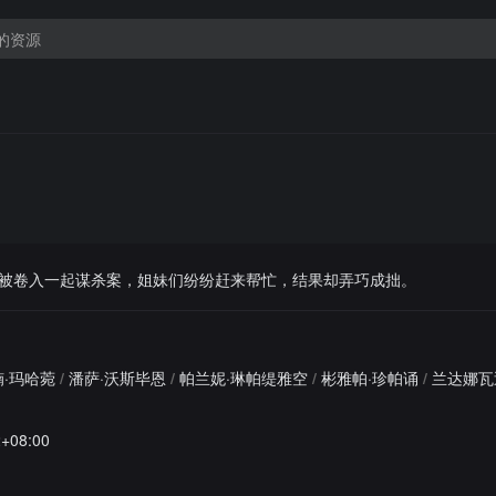
被卷入一起谋杀案，姐妹们纷纷赶来帮忙，结果却弄巧成拙。
·玛哈菀
/
潘萨·沃斯毕恩
/
帕兰妮·琳帕缇雅空
/
彬雅帕·珍帕诵
/
兰达娜瓦
2+08:00