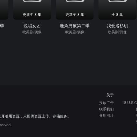
更新至 8 集
更新至 8 集
全 8 集
五季
说唱女团
鹿角男孩第二季
我爱洛杉矶
欧美剧/偶像
欧美剧/偶像
欧美剧/偶像
关于
投放广告
18 U.S.C
联系我们
备用网址
公开引用资源，未提供资源上传、存储服务。
served.