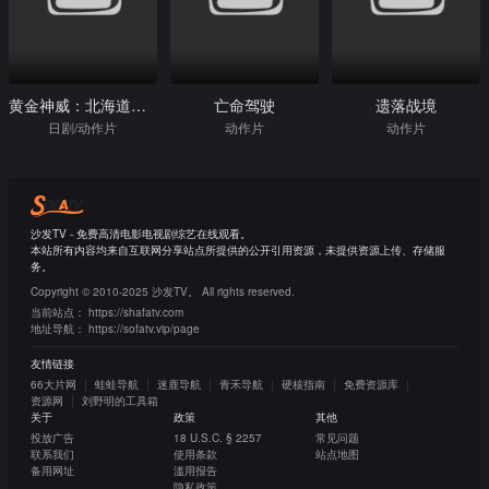
黄金神威：北海道刺青囚犯争夺篇
亡命驾驶
遗落战境
日剧/动作片
动作片
动作片
沙发TV - 免费高清电影电视剧综艺在线观看。
本站所有内容均来自互联网分享站点所提供的公开引用资源，未提供资源上传、存储服
务。
Copyright © 2010-2025 沙发TV。 All rights reserved.
当前站点：
https://shafatv.com
地址导航：
https://sofatv.vip/page
友情链接
66大片网
蛙蛙导航
迷鹿导航
青禾导航
硬核指南
免费资源库
资源网
刘野明的工具箱
关于
政策
其他
投放广告
18 U.S.C. § 2257
常见问题
联系我们
使用条款
站点地图
备用网址
滥用报告
隐私政策