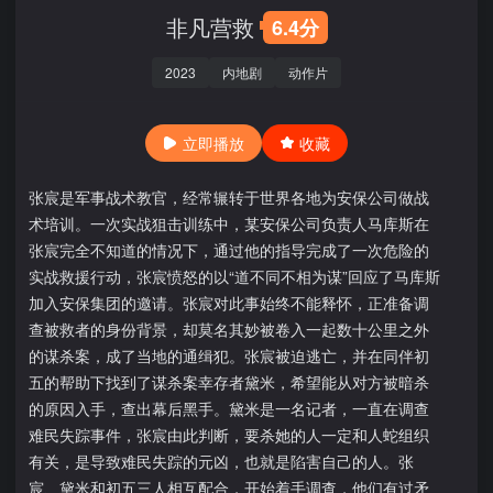
非凡营救
6.4分
2023
内地剧
动作片
立即播放
收藏
张宸是军事战术教官，经常辗转于世界各地为安保公司做战
术培训。一次实战狙击训练中，某安保公司负责人马库斯在
张宸完全不知道的情况下，通过他的指导完成了一次危险的
实战救援行动，张宸愤怒的以“道不同不相为谋”回应了马库斯
加入安保集团的邀请。张宸对此事始终不能释怀，正准备调
查被救者的身份背景，却莫名其妙被卷入一起数十公里之外
的谋杀案，成了当地的通缉犯。张宸被迫逃亡，并在同伴初
五的帮助下找到了谋杀案幸存者黛米，希望能从对方被暗杀
的原因入手，查出幕后黑手。黛米是一名记者，一直在调查
难民失踪事件，张宸由此判断，要杀她的人一定和人蛇组织
有关，是导致难民失踪的元凶，也就是陷害自己的人。张
宸、黛米和初五三人相互配合，开始着手调查，他们有过矛