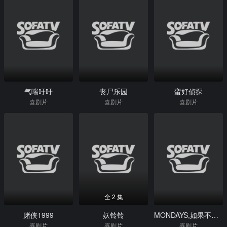
气喘吁吁
丧尸乐园
蛮好侦探
喜剧片
喜剧片
喜剧片
全 2 集
赌侠1999
妖铃铃
MONDAYS,如果不让上司注意到这个时间循环就无法结束
喜剧片
喜剧片
喜剧片