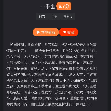
一乐也
6.7分
1973
港剧
喜剧片
立即播放
收藏
民国时期，世道纷扰，兵荒马乱，各种各样稀奇古怪的事
情层出不穷： 商会会长任洛天（许冠文 饰）年过半百，
色心不减，为求与妓女小红春宵缠绵而高价求购印度春药，
不想乐极生悲，做了花下风流鬼；警察局督察长（许冠文
饰）横征暴敛，贪得无厌，不仅将医院做成买卖铺，还盘剥
妓女间老弱病残，东窗事发后脚底抹油，溜之大吉；年过古
稀的老太太傅于氏（许冠文 饰）胃口不适，偏偏戒不了口腹
之欲，无奈何最终上了手术台，更遭遇马虎大夫，只得连番
开膛破肚，叫苦不迭；理发馆一乐也的小伙计小六（许冠文
饰）愚钝可爱，时而惹得师娘（胡锦 饰）暴跳如雷，时而令
师傅哭笑不得，由此上演无数搞笑且惊悚的市井闹剧……