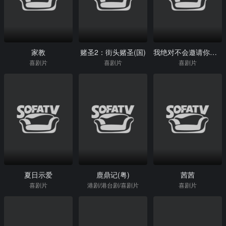
家教
赌圣2：街头赌圣(国)
我绝对不会邀请你参加我的成人礼
喜剧片
喜剧片
喜剧片
夏日示爱
鹿鼎记(粤)
茜茜
喜剧片
港剧/港台剧/喜剧片
喜剧片