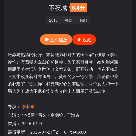
不夜城
6.4分
2016
韩剧
韩剧
立即播放
收藏
冷静与热情的化身、兼备能力和财力的企业家徐伊景（李枖
原饰）有着强大企图心和目标，为了实现目标，她利用渴望
摆脱困苦生活的李世珍（金宥真饰）展开行动，也在不知足
不觉中改变着对方和自己。黄金的女王徐伊景、深爱徐伊景
的朴建宇（晋久饰）和充满野心的李世珍，两个女人和一个
男人为了成为不眠的贪婪火光的主人而展开激烈战争。
导演：
李载东
主演：
李枖原
/
晋久
/
金幽珍
/
丁海寅
首播：
2016-01-01
最后更新：
2026-07-21T21:10:15+08:00