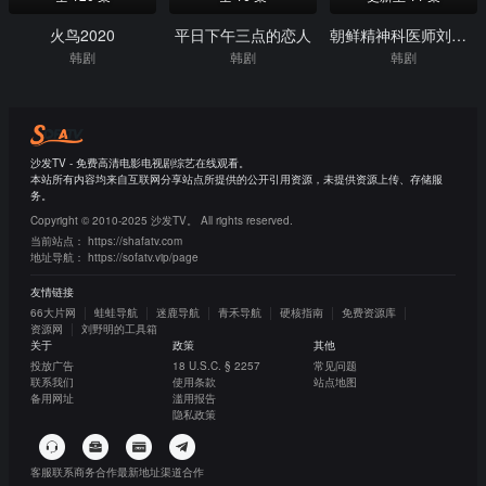
火鸟2020
平日下午三点的恋人
朝鲜精神科医师刘世丰第二季
韩剧
韩剧
韩剧
沙发TV - 免费高清电影电视剧综艺在线观看。
本站所有内容均来自互联网分享站点所提供的公开引用资源，未提供资源上传、存储服
务。
Copyright © 2010-2025 沙发TV。 All rights reserved.
当前站点：
https://shafatv.com
地址导航：
https://sofatv.vip/page
友情链接
66大片网
蛙蛙导航
迷鹿导航
青禾导航
硬核指南
免费资源库
资源网
刘野明的工具箱
关于
政策
其他
投放广告
18 U.S.C. § 2257
常见问题
联系我们
使用条款
站点地图
备用网址
滥用报告
隐私政策
客服联系
商务合作
最新地址
渠道合作