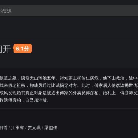
闪开
6.1分
孩童之躯，隐修天山瑶池五年。得知家主柳传仁病危，他下山救治，途中
找来假老祖宗，柳成风通过比试揭穿对方。此时，傅家后人傅彦涛携世仇
成风发现婚书真正对象是被逐出傅家的外卖员傅彦柏。婚礼上，傅彦涛发
救活傅彦柏，自己却消散。
明哲
/
江承睿
/
贾元琪
/
梁鋆佳