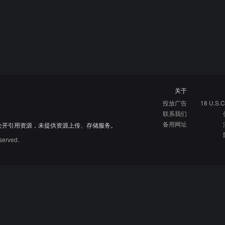
关于
投放广告
18 U.S.C
联系我们
备用网址
公开引用资源，未提供资源上传、存储服务。
served.
硬核指南
免费资源库
资源网