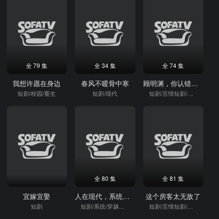
全 79 集
全 34 集
全 74 集
我想许愿在身边
春风不暖骨中寒
顾明渊，你认错夫人了
短剧/校园/重生
短剧/现代
短剧/言情短剧/逆袭
全 80 集
全 81 集
宜嫁宜娶
人在现代，系统让我打造最强宗门
这个房客太无敌了
短剧
短剧/系统/穿越短剧/穿越
短剧/言情短剧/逆袭