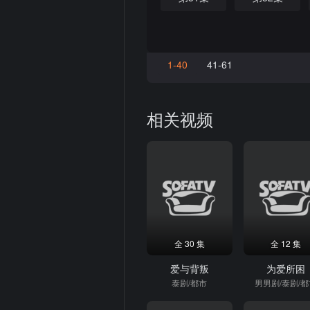
1-40
41-61
相关视频
全 30 集
全 12 集
爱与背叛
为爱所困
泰剧/都市
男男剧/泰剧/