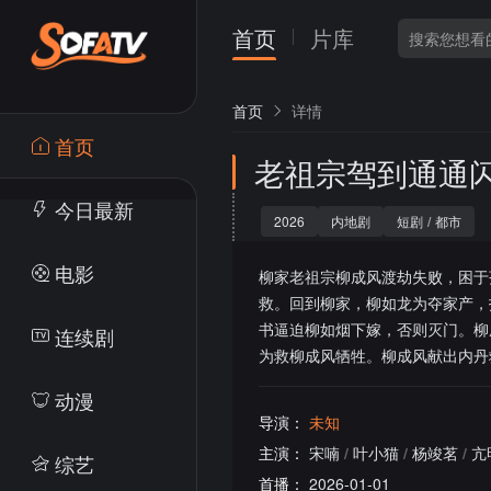
首页
片库
首页
详情
首页
老祖宗驾到通通
今日最新
2026
内地剧
短剧
/
都市
电影
柳家老祖宗柳成风渡劫失败，困于
救。回到柳家，柳如龙为夺家产，
书逼迫柳如烟下嫁，否则灭门。柳
连续剧
为救柳成风牺牲。柳成风献出内丹
动漫
导演：
未知
主演：
宋喃
/
叶小猫
/
杨竣茗
/
亢
综艺
首播：
2026-01-01