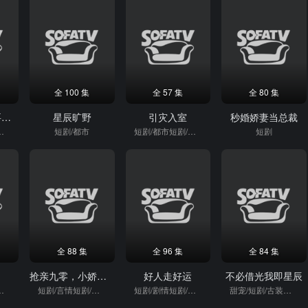
全 100 集
全 57 集
全 80 集
穿越十年女帝要把我赶回去
星辰旷野
引灾入室
秒婚娇妻当总裁
短剧/穿越
短剧/都市
短剧/都市短剧/重生
短剧
全 88 集
全 96 集
全 84 集
抢亲九零，小娇夫竟是大院贵公子
好人走好运
不必借光我即星辰
短剧/逆袭
短剧/言情短剧/逆袭
短剧/剧情短剧/逆袭
甜宠/短剧/古装短剧