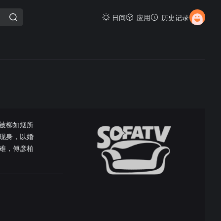
日间
应用
历史记录
被柳如烟所
现身，以婚
难，傅彦柏