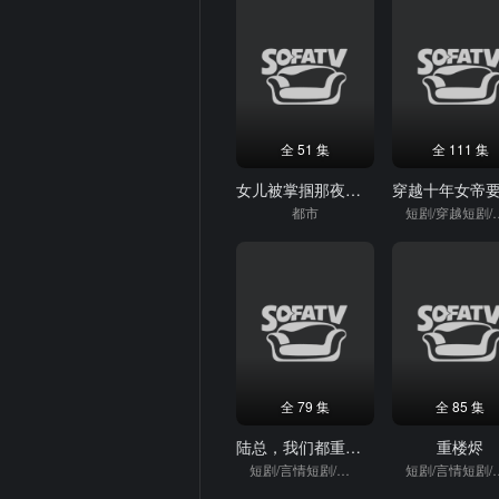
全 51 集
全 111 集
女儿被掌掴那夜，我亮出真实身份
都市
短剧/穿越
全 79 集
全 85 集
陆总，我们都重生了！别离婚
重楼烬
短剧/言情短剧/重生
短剧/言情