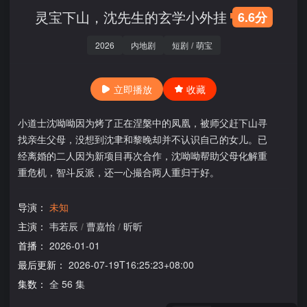
灵宝下山，沈先生的玄学小外挂
6.6分
2026
内地剧
短剧
/
萌宝
立即播放
收藏
小道士沈呦呦因为烤了正在涅槃中的凤凰，被师父赶下山寻
找亲生父母，没想到沈聿和黎晚却并不认识自己的女儿。已
经离婚的二人因为新项目再次合作，沈呦呦帮助父母化解重
重危机，智斗反派，还一心撮合两人重归于好。
导演：
未知
主演：
韦若辰
/
曹嘉怡
/
昕昕
首播：
2026-01-01
最后更新：
2026-07-19T16:25:23+08:00
集数：
全 56 集