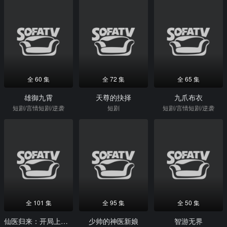
全 60 集
全 72 集
全 65 集
雄御九霄
天尊的抉择
九爪布衣
短剧/言情短剧/逆袭
短剧
短剧/言情短剧/逆袭
全 101 集
全 95 集
全 50 集
仙医归来：开局上门就提亲
少帅的神医新娘
智游无界