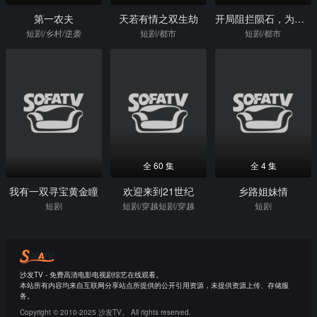
第一农夫
天若有情之双生劫
开局阻拦陨石，为师真是仙人
短剧/乡村/逆袭
短剧/都市
短剧/都市
全 60 集
全 4 集
我有一双寻宝黄金瞳
欢迎来到21世纪
乡路姐妹情
短剧
短剧/穿越短剧/穿越
短剧
沙发TV - 免费高清电影电视剧综艺在线观看。
本站所有内容均来自互联网分享站点所提供的公开引用资源，未提供资源上传、存储服
务。
Copyright © 2010-2025 沙发TV。 All rights reserved.