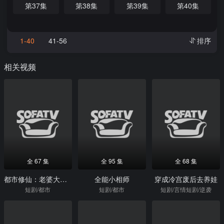
第37集
第38集
第39集
第40集
1-40
41-56
排序
相关视频
全 67 集
全 95 集
全 68 集
都市修仙：老婆大我三百岁
全能小相师
穿成冷宫废后去养娃
短剧/都市
短剧/都市
短剧/言情短剧/逆袭