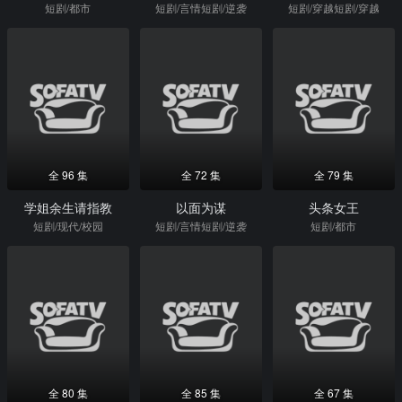
短剧/都市
短剧/言情短剧/逆袭
短剧/穿越短剧/穿越
全 96 集
全 72 集
全 79 集
学姐余生请指教
以面为谋
头条女王
短剧/现代/校园
短剧/言情短剧/逆袭
短剧/都市
全 80 集
全 85 集
全 67 集