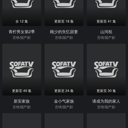
全 12 集
更新至 18 集
更新至 41 集
青柠男女第2季
顾少的失忆甜妻
山河枕
言情/国产剧
言情/国产剧
言情/国产剧
更新至 49 集
更新至 24 集
更新至 30 集
新安家族
金小气家族
请成为我的家人
言情/国产剧
言情/国产剧
言情/国产剧