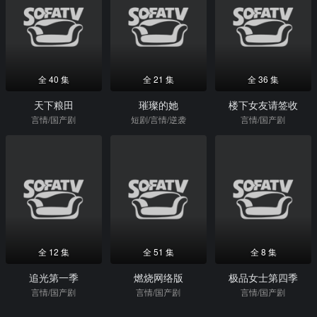
全 40 集
全 21 集
全 36 集
天下粮田
璀璨的她
楼下女友请签收
言情/国产剧
短剧/言情/逆袭
言情/国产剧
全 12 集
全 51 集
全 8 集
追光第一季
燃烧网络版
极品女士第四季
言情/国产剧
言情/国产剧
言情/国产剧