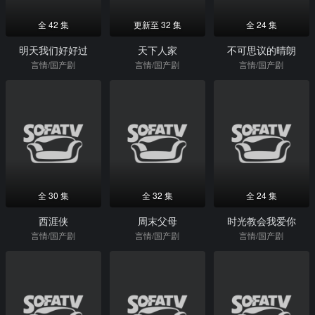
全 42 集
更新至 32 集
全 24 集
明天我们好好过
天下人家
不可思议的晴朗
言情/国产剧
言情/国产剧
言情/国产剧
全 30 集
全 32 集
全 24 集
西涯侠
周末父母
时光教会我爱你
言情/国产剧
言情/国产剧
言情/国产剧