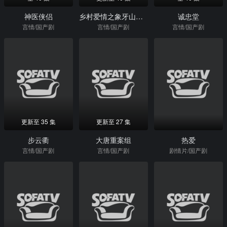
神医侠侣
乡村爱情之象牙山行善记
诚忠堂
言情/国产剧
言情/国产剧
言情/国产剧
更新至 35 集
更新至 27 集
步云衢
大唐重案组
热爱
言情/国产剧
言情/国产剧
剧情片/国产剧