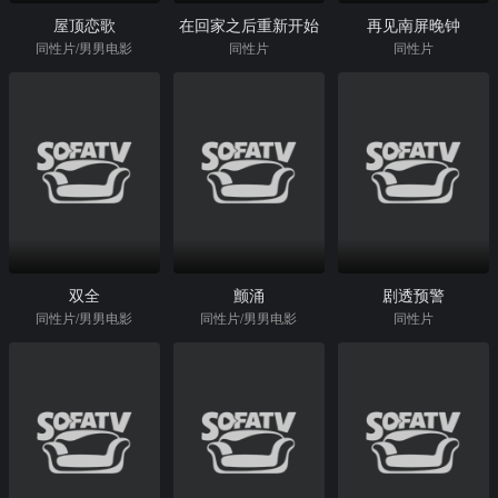
屋顶恋歌
在回家之后重新开始
再见南屏晚钟
同性片/男男电影
同性片
同性片
双全
颤涌
剧透预警
同性片/男男电影
同性片/男男电影
同性片