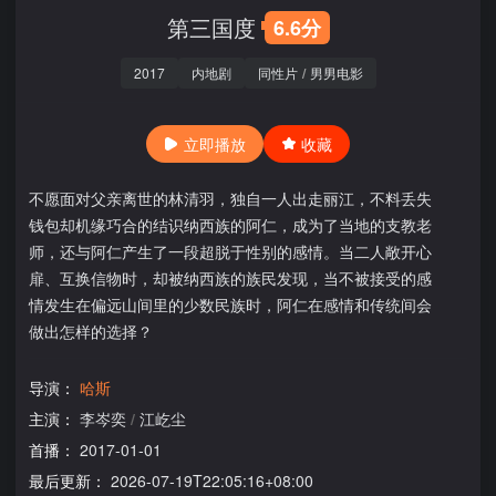
第三国度
6.6分
2017
内地剧
同性片
/
男男电影
立即播放
收藏
不愿面对父亲离世的林清羽，独自一人出走丽江，不料丢失
钱包却机缘巧合的结识纳西族的阿仁，成为了当地的支教老
师，还与阿仁产生了一段超脱于性别的感情。当二人敞开心
扉、互换信物时，却被纳西族的族民发现，当不被接受的感
情发生在偏远山间里的少数民族时，阿仁在感情和传统间会
做出怎样的选择？
导演：
哈斯
主演：
李岑奕
/
江屹尘
首播：
2017-01-01
最后更新：
2026-07-19T22:05:16+08:00