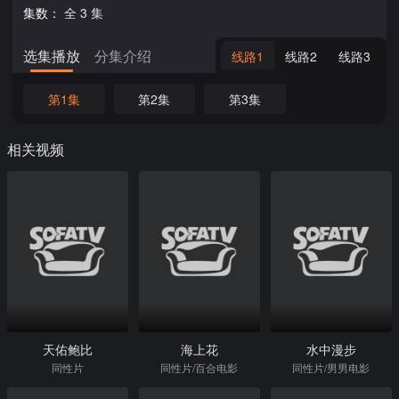
集数：
全 3 集
选集播放
分集介绍
线路1
线路2
线路3
第1集
第2集
第3集
相关视频
天佑鲍比
海上花
水中漫步
同性片
同性片/百合电影
同性片/男男电影