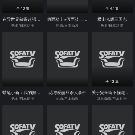
全 13 集
全 47 集
在异世界获得超强能力的我，在现实世界照样无敌～等级提升改变人生命运～
假面骑士×假面骑士OOO&Wfeat.SkullMovie大战Core
横山光辉三国志
热血/日本动漫
热血/日本动漫
热血/日本动漫
全 13 集
蜡笔小新：我的搬家物语仙人掌大袭击
花与爱丽丝杀人事件
关于完全听不懂老公在说什么的事
热血/日本动漫
热血/日本动漫
其他动漫/日本动漫