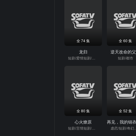
全 74 集
全 60 集
龙归
逆天改命的
短剧/爱情短剧/强者
短剧/都市
全 80 集
全 52 集
心火燎原
短剧/言情短剧/逆袭
虐恋/短剧