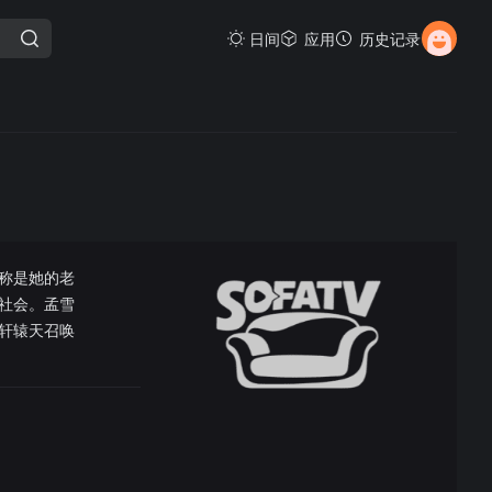
日间
应用
历史记录
称是她的老
社会。孟雪
轩辕天召唤