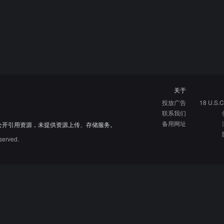
关于
投放广告
18 U.S.C
联系我们
备用网址
公开引用资源，未提供资源上传、存储服务。
served.
硬核指南
免费资源库
资源网