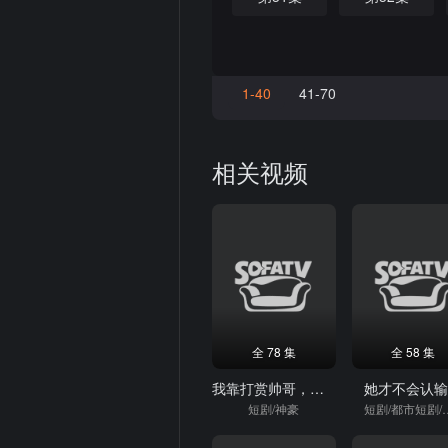
1-40
41-70
相关视频
全 78 集
全 58 集
我靠打赏帅哥，成了万人迷
她才不会认
短剧/神豪
短剧/都市