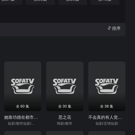
排序
全 60 集
全 30 集
全 38 集
她靠功德在都市除奸惩恶
恶之花
不会真的有人觉得我是废物吧
短剧/都市短剧/重生
韩剧/都市
短剧/言情短剧