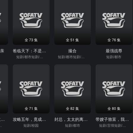
全 73 集
全 51 集
全 76 集
父亲
爸临天下：不是霸道，是爸到了
撮合
最强战尊
短剧/都市短剧/重生
短剧/都市短剧/重生
短剧/都市
全 71 集
全 82 集
全 80 集
再见，我的锦衣卫哥哥
攻略五年，竟成偏执反派白月光
封总，太太的离婚生效了
带嫂子致富，我能合成万物
/奇幻短剧
短剧/校园
短剧/都市
短剧/言情短剧/逆袭