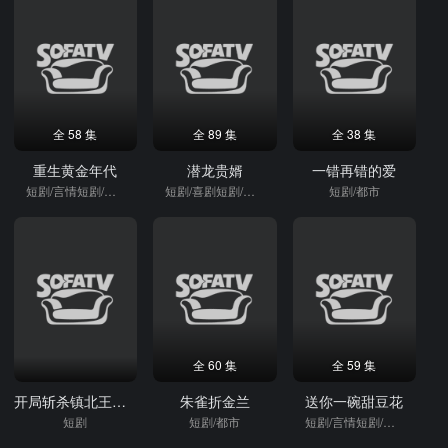
全 58 集
全 89 集
全 38 集
重生黄金年代
潜龙贵婿
一错再错的爱
短剧/言情短剧/逆袭
短剧/喜剧短剧/逆袭
短剧/都市
全 60 集
全 59 集
开局斩杀镇北王，这个皇帝我来当
朱雀折金兰
送你一碗甜豆花
短剧
短剧/都市
短剧/言情短剧/逆袭