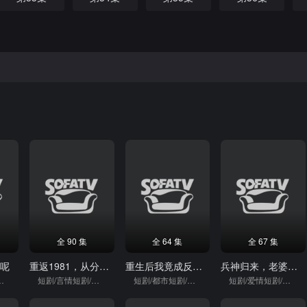
全 90 集
全 64 集
全 67 集
输呢
重返1981，从分家开始
重生后我竟成反派奶奶
兵神归来，老婆最大
短剧/重生
短剧/言情短剧/逆袭
短剧/都市短剧/重生
短剧/爱情短剧/强者