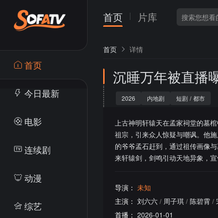
首页
片库
首页
详情
首页
沉睡万年被直播
今日最新
2026
内地剧
短剧
/
都市
电影
上古神明轩辕天在孟家祠堂的墓棺
祖宗，引来众人惊疑与嘲讽。他施
的爷爷孟石赶到，通过祖传画像与
连续剧
来轩辕剑，剑鸣引动天地异象，宣
动漫
导演：
未知
主演：
刘六六
/
周子琪
/
陈碧霄
/
综艺
首播：
2026-01-01