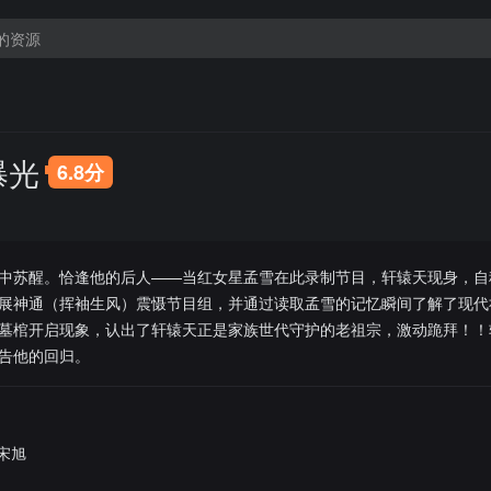
曝光
6.8分
中苏醒。恰逢他的后人——当红女星孟雪在此录制节目，轩辕天现身，自
展神通（挥袖生风）震慑节目组，并通过读取孟雪的记忆瞬间了解了现代
墓棺开启现象，认出了轩辕天正是家族世代守护的老祖宗，激动跪拜！！
告他的回归。
宋旭