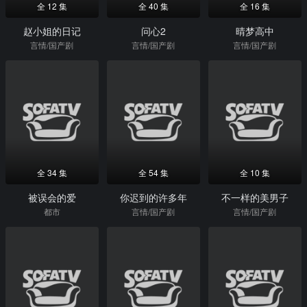
全 12 集
全 40 集
全 16 集
赵小姐的日记
问心2
晴梦高中
言情/国产剧
言情/国产剧
言情/国产剧
全 34 集
全 54 集
全 10 集
被误会的爱
你迟到的许多年
不一样的美男子
都市
言情/国产剧
言情/国产剧