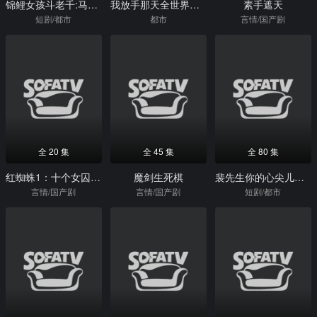
锦鲤女孩斗老千:马到成功
我放手那天全世界慌了
素手遮天
短剧/都市
都市
言情/国产剧
全 20 集
全 45 集
全 80 集
红蜘蛛1：十个女囚的临终告白
魔剑生死棋
裴先生你的心尖儿老婆又想离婚啦
言情/国产剧
言情/国产剧
短剧/都市