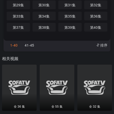
第29集
第30集
第31集
第32集
第33集
第34集
第35集
第36集
第37集
第38集
第39集
第40集
1-40
41-45
排序
相关视频
全 36 集
全 55 集
全 32 集