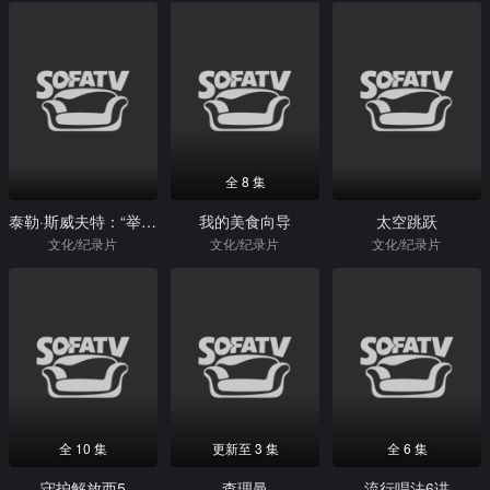
全 8 集
泰勒·斯威夫特：“举世盛名”巡回演唱会
我的美食向导
太空跳跃
文化/纪录片
文化/纪录片
文化/纪录片
全 10 集
更新至 3 集
全 6 集
守护解放西5
查理曼
流行唱法6讲