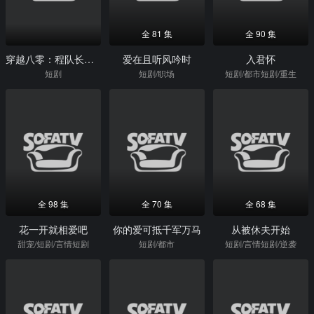
全 81 集
全 90 集
穿越八零：程队长的独家宠爱
爱在且听风吟时
入君怀
短剧
短剧/职场
短剧/都市短剧/重生
全 98 集
全 70 集
全 68 集
花一开就相爱吧
你的爱可抵千军万马
从被休夫开始
甜宠/短剧/言情短剧
短剧/都市
短剧/言情短剧/逆袭