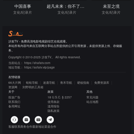
中国喜事
超凡未来：你不了解的中国科学故事
未至之境
文化/纪录片
文化/纪录片
文化/纪录片
沙发TV - 免费高清电影电视剧综艺在线观看。
本站所有内容均来自互联网分享站点所提供的公开引用资源，未提供资源上传、存储服
务。
Copyright © 2010-2025 沙发TV。 All rights reserved.
当前站点：
https://shafatv.com
地址导航：
https://sofatv.vip/page
友情链接
66大片网
蛙蛙导航
迷鹿导航
青禾导航
硬核指南
免费资源库
资源网
刘野明的工具箱
关于
政策
其他
投放广告
18 U.S.C. § 2257
常见问题
联系我们
使用条款
站点地图
备用网址
滥用报告
隐私政策
客服联系
商务合作
最新地址
渠道合作