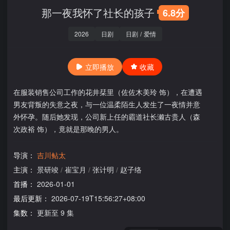
那一夜我怀了社长的孩子
6.8分
2026
日剧
日剧
/
爱情
立即播放
收藏
在服装销售公司工作的花井栞里（佐佐木美玲 饰），在遭遇
男友背叛的失意之夜，与一位温柔陌生人发生了一夜情并意
外怀孕。随后她发现，公司新上任的霸道社长濑古贵人（森
次政裕 饰），竟就是那晚的男人。
导演：
吉川鲇太
主演：
景研竣
/
崔宝月
/
张计明
/
赵子络
首播：
2026-01-01
最后更新：
2026-07-19T15:56:27+08:00
集数：
更新至 9 集