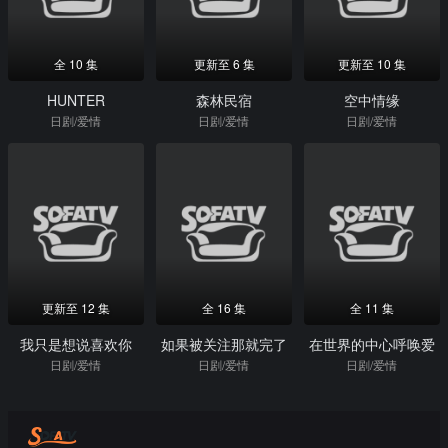
全 10 集
更新至 6 集
更新至 10 集
HUNTER
森林民宿
空中情缘
日剧/爱情
日剧/爱情
日剧/爱情
更新至 12 集
全 16 集
全 11 集
我只是想说喜欢你
如果被关注那就完了
在世界的中心呼唤爱
日剧/爱情
日剧/爱情
日剧/爱情