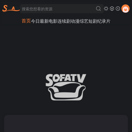
首页
今日最新
电影
连续剧
动漫
综艺
短剧
纪录片