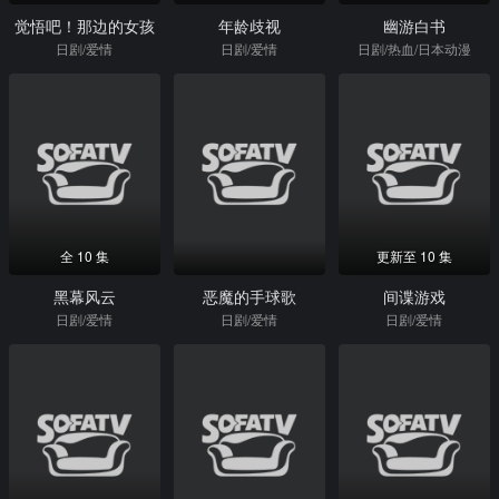
觉悟吧！那边的女孩
年龄歧视
幽游白书
日剧/爱情
日剧/爱情
日剧/热血/日本动漫
全 10 集
更新至 10 集
黑幕风云
恶魔的手球歌
间谍游戏
日剧/爱情
日剧/爱情
日剧/爱情