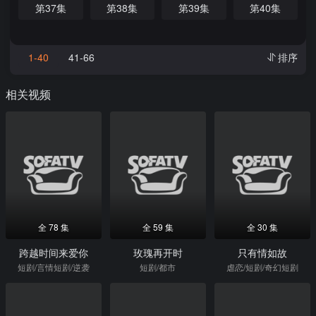
第37集
第38集
第39集
第40集
1-40
41-66
排序
相关视频
全 78 集
全 59 集
全 30 集
跨越时间来爱你
玫瑰再开时
只有情如故
短剧/言情短剧/逆袭
短剧/都市
虐恋/短剧/奇幻短剧