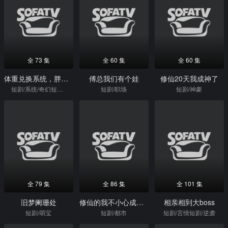
全 73 集
全 60 集
全 60 集
体重兑换系统，胖子逆袭计划
傅总我们有个娃
修仙20天我成神了
短剧/系统/奇幻短剧/逆袭
短剧/职场
短剧/神豪
全 79 集
全 86 集
全 101 集
旧梦阑珊处
修仙的我不小心成了高考状元
相亲相到大boss
短剧/萌宝
短剧/都市
短剧/言情短剧/逆袭