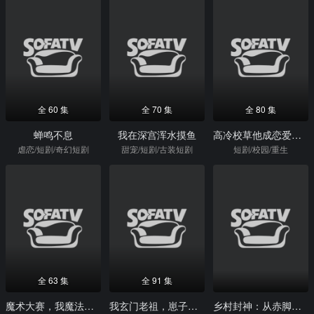
全 60 集
全 70 集
全 80 集
蝉鸣不息
我在深宫浑水摸鱼
高冷校草他成恋爱脑了
虐恋/短剧/奇幻短剧
甜宠/短剧/古装短剧
短剧/校园/重生
全 63 集
全 91 集
魔术大赛，我魔法师身份被曝光
我玄门老祖，崽子们宠我怎么了
乡村封神：从赤脚医生到大佬