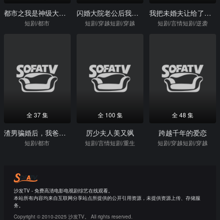
都市之我是神级大反派
闪婚大院老公后我又又又揣崽啦
我把未婚夫让给了闺蜜
短剧/都市
短剧/穿越短剧/穿越
短剧/言情短剧/逆袭
全 37 集
全 100 集
全 48 集
渣男骗婚后，我爸让他跪地求饶
厉少夫人美又飒
跨越千年的爱恋
短剧/都市
短剧/言情短剧/重生
短剧/穿越短剧/穿越
沙发TV - 免费高清电影电视剧综艺在线观看。
本站所有内容均来自互联网分享站点所提供的公开引用资源，未提供资源上传、存储服
务。
Copyright © 2010-2025 沙发TV。 All rights reserved.