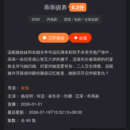
乖乖驯养
6.2分
2026
内地剧
甜宠
/
短剧
/
古装短剧
立即播放
收藏
温栀被妹妹和未婚夫争夺温氏继承权联手杀害并抛尸海中，
虽保一命但变成心智五六岁的傻子，流落街头被装瞎的封宴
捡走并与她闪婚。封宴对她宠爱有加，二人互生情愫。温栀
被许芳丽虐待砸伤脑袋记忆恢复，她能否开启华丽复仇？
导演：
未知
主演：
杨业明
/
何适
/
崔长存
/
尚娜
/
苡茉
/
牟凤彬
首播：
2026-01-01
最后更新：
2026-07-19T15:52:13+08:00
集数：
全 66 集