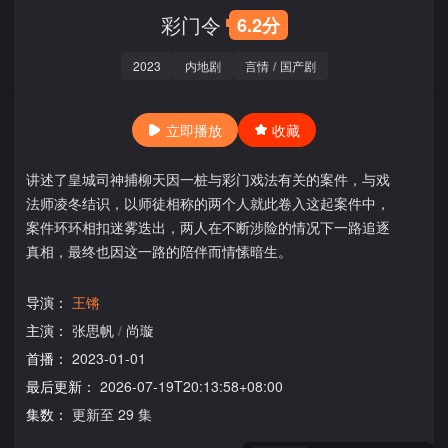
彩门令
6.2分
2023
内地剧
言情
/
国产剧
立即播放
收藏
讲述了皇城司神捕柳天因一桩与彩门戏法有关的案件，与戏
法师凌冬结识，以师徒相称的两个人就此卷入这起案件中，
案件环环相扣迷雾迭出，两人在不断涉险的情况下一路追逐
真相，最终也因这一路的陪伴而情愫暗生。
导演：
王锵
主演：
张思帆
/
尚璇
首播：
2023-01-01
最后更新：
2026-07-19T20:13:58+08:00
集数：
更新至 29 集