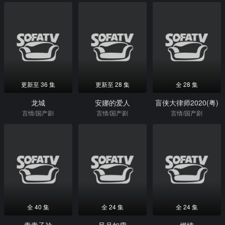
更新至 36 集
更新至 28 集
全 28 集
龙城
安娜的爱人
盲侠大律师2020(粤)
言情/国产剧
言情/国产剧
言情/国产剧
全 40 集
全 24 集
全 24 集
青青子衿
风月如雪
燃情