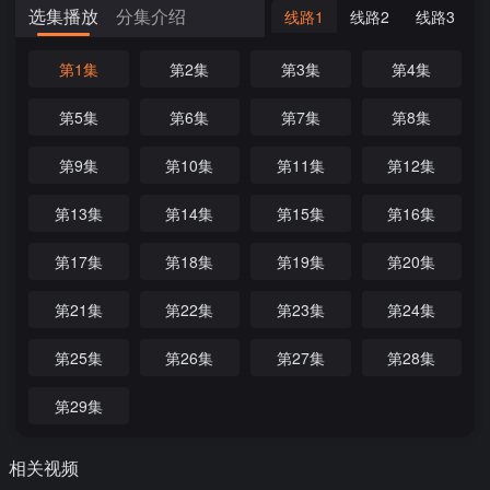
选集播放
分集介绍
线路1
线路2
线路3
第1集
第2集
第3集
第4集
第5集
第6集
第7集
第8集
第9集
第10集
第11集
第12集
第13集
第14集
第15集
第16集
第17集
第18集
第19集
第20集
第21集
第22集
第23集
第24集
第25集
第26集
第27集
第28集
第29集
相关视频