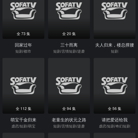
全 73 集
全 20 集
回家过年
三十而离
夫人归来，楼总撑腰
短剧/都市
短剧/言情短剧/逆袭
短剧
全 112 集
全 94 集
全 56 集
萌宝千金归来
老童生的状元之路
请把爱还给我
虐恋/短剧/萌宝
短剧/言情短剧/逆袭
虐恋/短剧/奇幻短剧