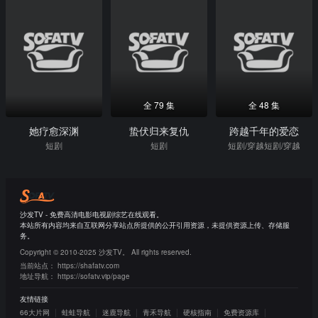
全 79 集
全 48 集
她疗愈深渊
蛰伏归来复仇
跨越千年的爱恋
短剧
短剧
短剧/穿越短剧/穿越
沙发TV - 免费高清电影电视剧综艺在线观看。
本站所有内容均来自互联网分享站点所提供的公开引用资源，未提供资源上传、存储服
务。
Copyright © 2010-2025 沙发TV。 All rights reserved.
当前站点：
https://shafatv.com
地址导航：
https://sofatv.vip/page
友情链接
66大片网
蛙蛙导航
迷鹿导航
青禾导航
硬核指南
免费资源库