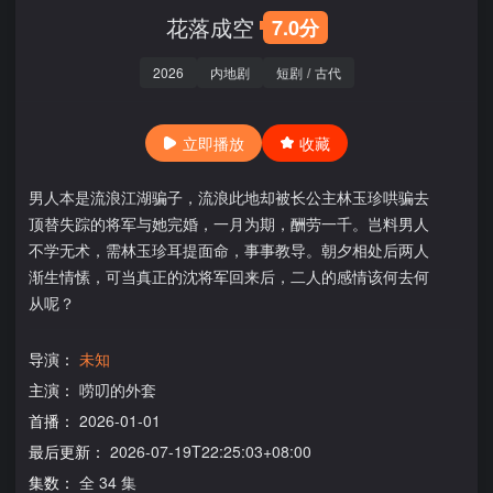
花落成空
7.0分
2026
内地剧
短剧
/
古代
立即播放
收藏
男人本是流浪江湖骗子，流浪此地却被长公主林玉珍哄骗去
顶替失踪的将军与她完婚，一月为期，酬劳一千。岂料男人
不学无术，需林玉珍耳提面命，事事教导。朝夕相处后两人
渐生情愫，可当真正的沈将军回来后，二人的感情该何去何
从呢？
导演：
未知
主演：
唠叨的外套
首播：
2026-01-01
最后更新：
2026-07-19T22:25:03+08:00
集数：
全 34 集