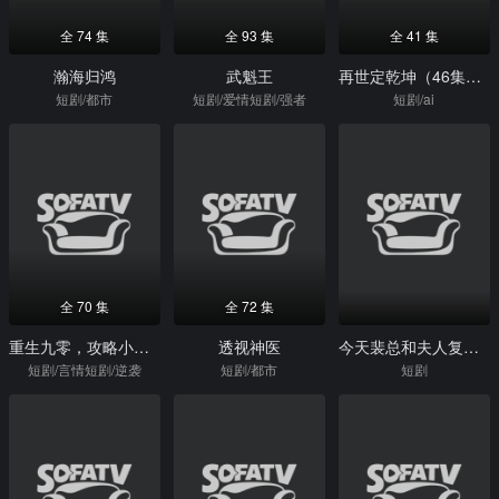
全 74 集
全 93 集
全 41 集
瀚海归鸿
武魁王
再世定乾坤（46集）Ai短剧
短剧/都市
短剧/爱情短剧/强者
短剧/ai
全 70 集
全 72 集
重生九零，攻略小娇夫
透视神医
今天裴总和夫人复合了吗
短剧/言情短剧/逆袭
短剧/都市
短剧