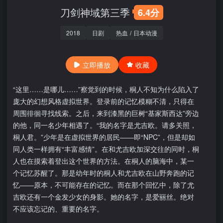
刀剑神域第三季
6.4分
2018
日剧
热血
/
日本动漫
立即播放
收藏
“这里……是哪儿……”察觉到的时候，桐人不知为什么陷入了
庞大的幻想风格虚拟世界。登录前的记忆模糊不清，只得在
周围徘徊寻找线索。之后，来到漆黑的巨树“基家斯西达”旁边
的他，同一名少年相遇了。“我的名字是尤吉欧。请多关照，
桐人君。”少年是在虚拟世界的居民――即“NPC”，但是却如
同人类一样拥有“丰富感情”。在和尤吉欧加深交往的同时，桐
人也在摸索着登出这个世界的方法。在桐人的脑海中，某一
个记忆苏醒了。那是幼年时的桐人和尤吉欧在山野奔跑的记
忆――原本，不可能存在的记忆。而在那个回忆中，除了尤
吉欧还有一个金发少女的身影。她的名字，是爱丽丝。绝对
不应该忘记的、重要的名字。