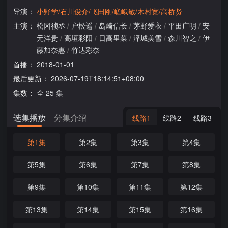
导演：
小野学/石川俊介/飞田刚/嵯峨敏/木村宽/高桥贤
主演：
松冈祯丞
/
户松遥
/
岛崎信长
/
茅野爱衣
/
平田广明
/
安
元洋贵
/
高垣彩阳
/
日高里菜
/
泽城美雪
/
森川智之
/
伊
藤加奈惠
/
竹达彩奈
首播：
2018-01-01
最后更新：
2026-07-19T18:14:51+08:00
集数：
全 25 集
选集播放
分集介绍
线路1
线路2
线路3
第1集
第2集
第3集
第4集
第5集
第6集
第7集
第8集
第9集
第10集
第11集
第12集
第13集
第14集
第15集
第16集