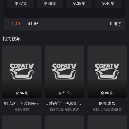
第37集
第38集
第39集
第40集
1-40
41-66
排序
相关视频
全 84 集
全 60 集
全 80 集
桐花谢：不渡回头人
天才萌宝：傅总宠妻超甜
医女成凰
短剧/都市
短剧/言情短剧/逆袭
短剧/言情短剧/逆袭