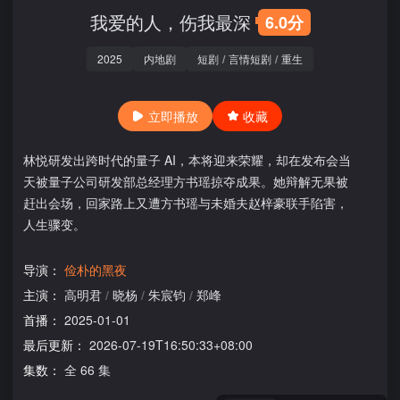
我爱的人，伤我最深
6.0分
2025
内地剧
短剧
/
言情短剧
/
重生
立即播放
收藏
林悦研发出跨时代的量子 AI，本将迎来荣耀，却在发布会当
天被量子公司研发部总经理方书瑶掠夺成果。她辩解无果被
赶出会场，回家路上又遭方书瑶与未婚夫赵梓豪联手陷害，
人生骤变。
导演：
俭朴的黑夜
主演：
高明君
/
晓杨
/
朱宸钧
/
郑峰
首播：
2025-01-01
最后更新：
2026-07-19T16:50:33+08:00
集数：
全 66 集