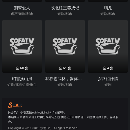
荆棘爱人
陕北锤王养成记
螭龙
虐恋/短剧/都市
短剧/都市
短剧/都市
全 60 集
全 61 集
全 4 集
昭雪换山河
我称霸武林，爹你靠边站
乡路姐妹情
短剧/都市短剧/重生
短剧/都市
短剧
沙发TV - 免费高清电影电视剧综艺在线观看。
本站所有内容均来自互联网分享站点所提供的公开引用资源，未提供资源上传、存储服
务。
Copyright © 2010-2025 沙发TV。 All rights reserved.