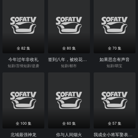
全 82 集
全 80 集
全 70 集
今年过年非收礼
签到八年，被校花外甥女曝光
如果思念有声音
短剧/言情短剧/逆袭
短剧/都市
短剧/萌宝
全 100 集
全 60 集
全 57 集
北域最强神龙
你与人间烟火
我成全小将军娶表姐后，他后悔了